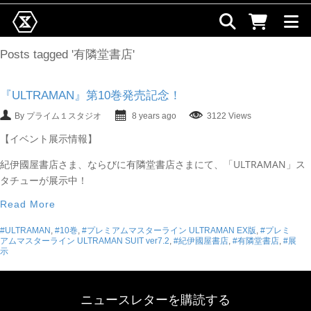
Posts tagged '有隣堂書店'
『ULTRAMAN』第10巻発売記念！
By プライム１スタジオ
8 years ago
3122 Views
【イベント展示情報】
紀伊國屋書店さま、ならびに有隣堂書店さまにて、
「ULTRAMAN」ス
タチューが展示中！
Read More
#ULTRAMAN
,
#10巻
,
#プレミアムマスターライン ULTRAMAN EX版
,
#プレミ
アムマスターライン ULTRAMAN SUIT ver7.2
,
#紀伊國屋書店
,
#有隣堂書店
,
#展
示
ニュースレターを購読する