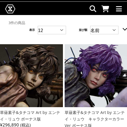
3件の商品
表示
並び順
草薙素子&タチコマ Art by エンテ
草薙素子&タチコマ Art by エンテ
イ・リュウ ボーナス版
イ・リュウ キャラクターカラー
¥296,890
(税込)
Ver ボーナス版