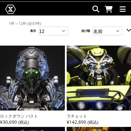
1件～12件 (全47件)
表示
並び順
ロックダウン バスト
ラチェット
¥30,690
¥142,890
(税込)
(税込)