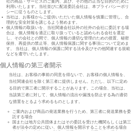
社の商品・サービスのご案内、及び、その他の正当な目的のために
利用いたします。当社並びに配送委託会社は、本プライバシーポリ
シーに従うものとします。
当社は、お客様からご提供いただいた個人情報を慎重に管理し、合
理的な安全対策を講じるよう努めます。
個人情報の取扱いを、当社関連会社以外の社外の会社に委託する場
合は、個人情報を適正に取り扱っていると認められる会社を選定
し、その会社との間で、個人情報の適切な管理のための措置、秘密
保持、再提供の禁止等、個人情報保護に関する事項について定めま
す。 当社は、個人情報の保護に関する法令及びその他関連する規範
などを遵守いたします。
個人情報の第三者開示
当社は、お客様の事前の同意を得ないで、お客様の個人情報を、
当社関連会社を除く第三者に提供しません。ただし、以下に定め
る目的で第三者に開示することがあります。この場合、当社は、
当該第三者に対して、個人情報の流出や漏洩を防止する為の適切
な措置をとるよう求めるものとします。
ご案内および商品の発送業務を行うため、第三者に発送業務を委
託する場合
国または地方公共団体またはその委託を受けた機関もしくは第三
者が法令の定めに従い、個人情報を開示することを求める場合