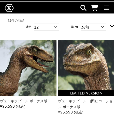
12件の商品
表示
並び順
ヴェロキラプトル ボーナス版
ヴェロキラプトル 口閉じバージョ
¥95,590
(税込)
ン ボーナス版
¥95,590
(税込)