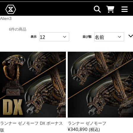
Alien3
6件の商品
表示
並び順
ランナー ゼノモーフ DX ボーナス
ランナー ゼノモーフ
¥340,890
版
(税込)