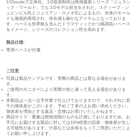
1/15scaleで立体化。３D造形制作は映画最新シリーズ『ジュラシ
ック・ワールド』でも３Dモデル担当をされた、スティーブ・ジ
ュビンビル氏とジュリアン・ロメオ氏によるもの。全体のモール
ドも徹底的再現され、存在感も確かなアイテムとなっておりま
す。ベースも世界観を含んだドラマティックかつ格調高いベース
をイメージ。シリーズのコレクション性を高めます。
製品仕様:
専用ベースが付属
ご注意
写真は製品サンプルです。実際の商品とは異なる場合がありま
す。
ご使用のモニターにより実際の色と違って見える場合がありま
す。
本製品は一点一点手作業で仕上げておりますので、それぞれに若
干の個体差がございます。予めご了承の上お買い求めください。
個体差を理由とする返品・交換はお受けいたしかねます。
商品サイズ・重量は開発段階のものを計測しておりますため、お
手元にお届けする製品に対しては10%程度の誤差・個体差が生じ
る可能性があります。什器などは余裕をもってご用意いただくよ
うお願い申し上げます。