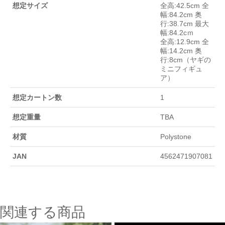
想定サイズ
全高:42.5cm 全
幅:84.2cm 奥
行:38.7cm 最大
幅:84.2cｍ
全高:12.9cm 全
幅:14.2cm 奥
行:8cm（ヤギの
ミニフィギュ
ア）
想定カートン数
1
想定重量
TBA
材質
Polystone
JAN
4562471907081
関連する商品