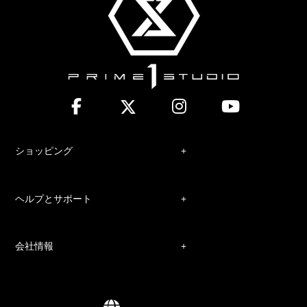
ショッピング
ヘルプとサポート
会社情報