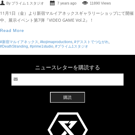
By プライム１スタジオ
7 years ago
11890 Views
11月1日（金）より新宿マルイアネックスギャラリーショップにて開催
中、展示イベント第7弾『VIDEO GAME Vol.2』！
Read More
#新宿マルイアネックス
,
#kojimaproductions
,
#デスストでつながれ
,
#DeathStranding
,
#prime1studio
,
#プライム1スタジオ
ニュースレターを購読する
購読