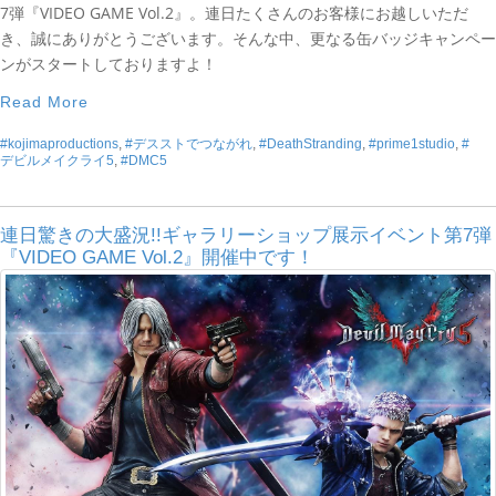
7弾『VIDEO GAME Vol.2』。連日たくさんのお客様にお越しいただ
き、誠にありがとうございます。そんな中、更なる缶バッジキャンペー
ンがスタートしておりますよ！
Read More
#kojimaproductions
,
#デスストでつながれ
,
#DeathStranding
,
#prime1studio
,
#
デビルメイクライ5
,
#DMC5
連日驚きの大盛況!!ギャラリーショップ展示イベント第7弾
『VIDEO GAME Vol.2』開催中です！