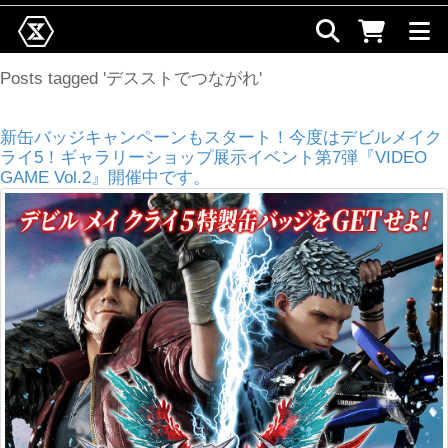
Posts tagged 'デスストでつながれ'
新缶バッジキャンペーンもスタート！今度はデビルメイク
ライ5！ギャラリーショップ展示イベント第7弾『VIDEO
GAME Vol.2』開催中です。