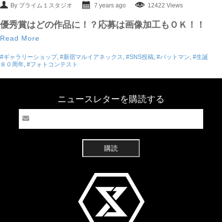
By プライム１スタジオ
7 years ago
12422 Views
優秀賞はどの作品に！？応募は画像加工もＯＫ！！
Read More
#ギャラリーショップ
,
#新宿マルイアネックス
,
#SNS投稿
,
#バットマン
,
#生誕
８０周年
,
#フォトコンテスト
ニュースレターを購読する
購読