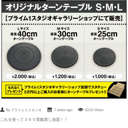
By プライム１スタジオ
7 years ago
8216 Views
これを使って３６０度鑑賞し放題！！