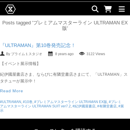
Posts tagged 'プレミアムマスターライン ULTRAMAN EX
版'
『ULTRAMAN』第10巻発売記念！
By プライム１スタジオ
8 years ago
3122 Views
【イベント展示情報】
紀伊國屋書店さま、ならびに有隣堂書店さまにて、
「ULTRAMAN」ス
タチューが展示中！
Read More
#ULTRAMAN
,
#10巻
,
#プレミアムマスターライン ULTRAMAN EX版
,
#プレミ
アムマスターライン ULTRAMAN SUIT ver7.2
,
#紀伊國屋書店
,
#有隣堂書店
,
#展
示