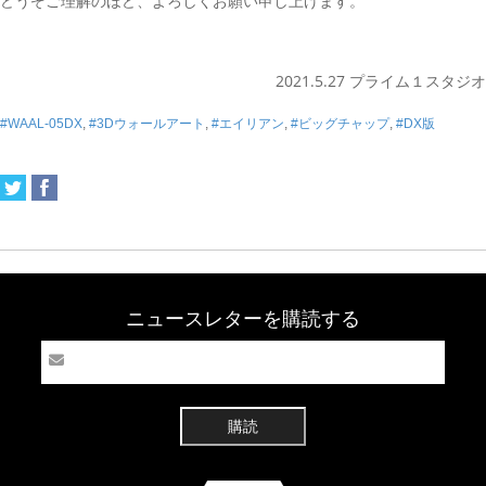
どうぞご理解のほど、よろしくお願い申し上げます。
2021.5.27 プライム１スタジオ
#WAAL-05DX
,
#3Dウォールアート
,
#エイリアン
,
#ビッグチャップ
,
#DX版
ニュースレターを購読する
購読