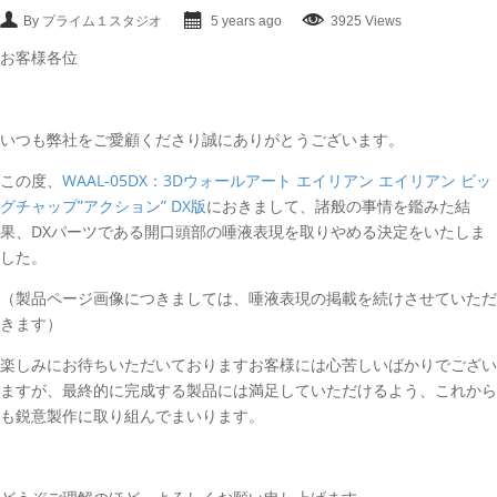
By プライム１スタジオ
5 years ago
3925 Views
お客様各位
いつも弊社をご愛顧くださり誠にありがとうございます。
この度、
WAAL-05DX：3Dウォールアート エイリアン エイリアン ビッ
グチャップ”アクション” DX版
におきまして、諸般の事情を鑑みた結
果、DXパーツである開口頭部の唾液表現を取りやめる決定をいたしま
した。
（製品ページ画像につきましては、唾液表現の掲載を続けさせていただ
きます）
楽しみにお待ちいただいておりますお客様には心苦しいばかりでござい
ますが、最終的に完成する製品には満足していただけるよう、これから
も鋭意製作に取り組んでまいります。