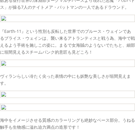
数ある並行世界の深淵部ダークマルチバースより現れた悪魔「バルバト
ス」が操る7人のナイトメア・バットマンの一人であるドラウンド。
『Earth-11』という性別も反転した世界でのブルース・ウェインであ
るブライス・ウェインは、襲い来るアトランティスと戦う為、海中で戦
えるよう手術を施しこの姿に。まるで女海賊のようないでたちと、細部
に垣間見えるスチームパンク的意匠も見どころ！
ヴィランらしい冷たく尖った表情の中にも妖艶な美しさが垣間見えま
す。
海中をイメージさせる質感のカラーリングも絶妙なベース部分。うねる
触手も生物感に溢れ迫力満点の造形です！