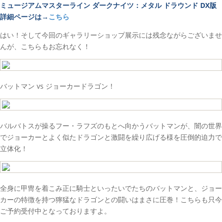
ミュージアムマスターライン ダークナイツ：メタル ドラウンド DX版
詳細ページは→
こちら
はい！そして今回のギャラリーショップ展示には残念ながらございませ
んが、こちらもお忘れなく！
バットマン vs ジョーカードラゴン！
バルバトスが操るフー・ラフズのもとへ向かうバットマンが、闇の世界
でジョーカーとよく似たドラゴンと激闘を繰り広げる様を圧倒的迫力で
立体化！
全身に甲冑を着こみ正に騎士といったいでたちのバットマンと、ジョー
カーの特徴を持つ獰猛なドラゴンとの闘いはまさに圧巻！こちらも只今
ご予約受付中となっておりますよ。