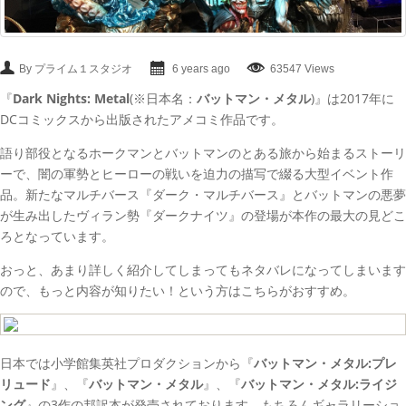
By プライム１スタジオ
6 years ago
63547 Views
『
Dark Nights: Metal
(※日本名：
バットマン・メタル
)』は2017年に
DCコミックスから出版されたアメコミ作品です。
語り部役となるホークマンとバットマンのとある旅から始まるストーリ
ーで、闇の軍勢とヒーローの戦いを迫力の描写で綴る大型イベント作
品。新たなマルチバース『ダーク・マルチバース』とバットマンの悪夢
が生み出したヴィラン勢『ダークナイツ』の登場が本作の最大の見どこ
ろとなっています。
おっと、あまり詳しく紹介してしまってもネタバレになってしまいます
ので、もっと内容が知りたい！という方はこちらがおすすめ。
日本では小学館集英社プロダクションから『
バットマン・メタル:プレ
リュード
』、『
バットマン・メタル
』、『
バットマン・メタル:ライジ
ング
』の3作の邦訳本が発売されております。もちろんギャラリーショ