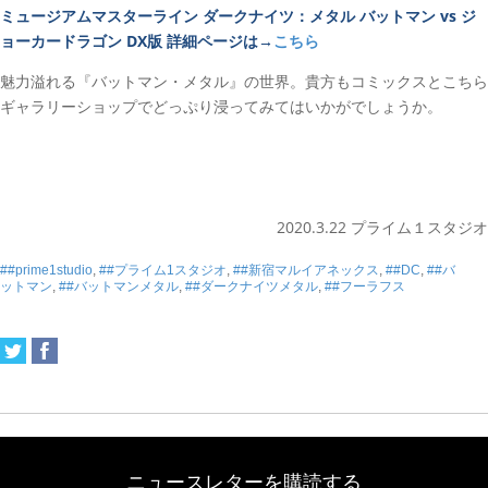
ミュージアムマスターライン ダークナイツ：メタル バットマン vs ジ
ョーカードラゴン DX版 詳細ページは→
こちら
魅力溢れる『バットマン・メタル』の世界。貴方もコミックスとこちら
ギャラリーショップでどっぷり浸ってみてはいかがでしょうか。
2020.3.22 プライム１スタジオ
##prime1studio
,
##プライム1スタジオ
,
##新宿マルイアネックス
,
##DC
,
##バ
ットマン
,
##バットマンメタル
,
##ダークナイツメタル
,
##フーラフス
ニュースレターを購読する