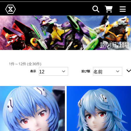
1件～12件 (全36件)
表示
並び順