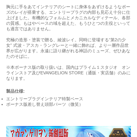
胸元に手をあてインテリアのシートに身体をあずけるようなポー
ズのレイが搭乗する、エントリープラグの内部も見応え十分に仕
上げました。有機的なフォルムとメカニカルなディテール、各部
の質感。もはやベースの域を超えた、もうひとつの主役といって
も過言ではありません。
究極の造形・塗装で贈る、綾波レイ。同時に登場する“第2の少
女” 式波・アスカ・ラングレーと一緒に飾れば、より一層作品世
界が広がります。永遠に語り継がれる神話のミューズ、ぜひあな
たのそばに。
※本ボーナス版の取り扱いは、国内はプライム１スタジオ オン
ラインストア及びEVANGELION STORE（通販・実店舗）のみに
なります。
製品仕様:
エントリープラグインテリア特製ベース
ボーナス版差し替え頭部パーツ（微笑）