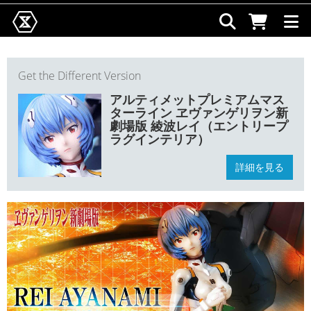
Get the Different Version
アルティメットプレミアムマス
ターライン ヱヴァンゲリヲン新
劇場版 綾波レイ（エントリープ
ラグインテリア）
詳細を見る