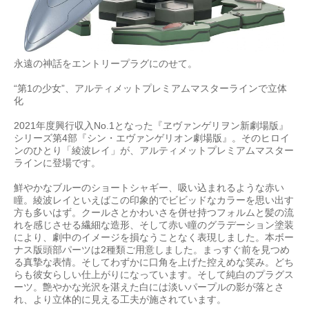
永遠の神話をエントリープラグにのせて。
“第1の少女”、アルティメットプレミアムマスターラインで立体
化
2021年度興行収入No.1となった『ヱヴァンゲリヲン新劇場版』
シリーズ第4部『シン・エヴァンゲリオン劇場版』。そのヒロイ
ンのひとり「綾波レイ」が、アルティメットプレミアムマスター
ラインに登場です。
鮮やかなブルーのショートシャギー、吸い込まれるような赤い
瞳。綾波レイといえばこの印象的でビビッドなカラーを思い出す
方も多いはず。クールさとかわいさを併せ持つフォルムと髪の流
れを感じさせる繊細な造形、そして赤い瞳のグラデーション塗装
により、劇中のイメージを損なうことなく表現しました。本ボー
ナス版頭部パーツは2種類ご用意しました。まっすぐ前を見つめ
る真摯な表情。そしてわずかに口角を上げた控えめな笑み。どち
らも彼女らしい仕上がりになっています。そして純白のプラグス
ーツ。艶やかな光沢を湛えた白には淡いパープルの影が落とさ
れ、より立体的に見える工夫が施されています。