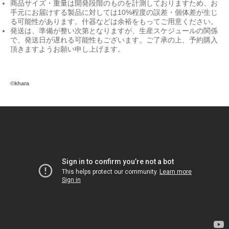
商品サイズ・重量は開発段階のものを計測しておりますため、お
手元にお届けする製品に対しては10%程度の誤差・個体差が生じ
る可能性があります。什器などは余裕をもってご用意ください。
発送は、準備が整い次第となりますが、生産スケジュールの関係
で、発送日が遅れる可能性もございます。ご了承の上、予約購入
頂きますようお願い申し上げます。
©khara
Ul