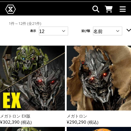
1件～12件 (全21件)
表示
並び順
メガトロン EX版
メガトロン
¥302,390
¥290,290
(税込)
(税込)