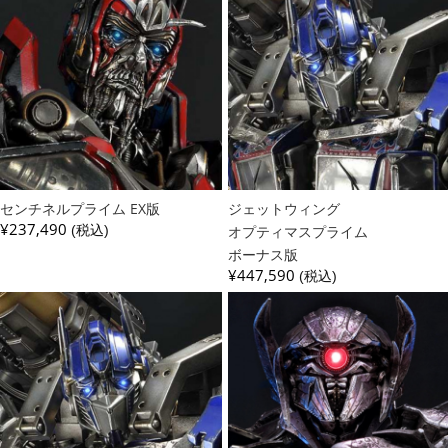
センチネルプライム EX版
ジェットウィング
¥237,490
(税込)
オプティマスプライム
ボーナス版
¥447,590
(税込)