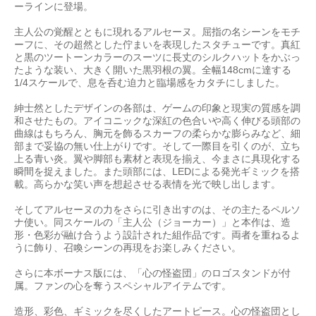
ーラインに登場。
主人公の覚醒とともに現れるアルセーヌ。屈指の名シーンをモチ
ーフに、その超然とした佇まいを表現したスタチューです。真紅
と黒のツートーンカラーのスーツに長丈のシルクハットをかぶっ
たような装い、大きく開いた黒羽根の翼。全幅148cmに達する
1/4スケールで、息を呑む迫力と臨場感をカタチにしました。
紳士然としたデザインの各部は、ゲームの印象と現実の質感を調
和させたもの。アイコニックな深紅の色合いや高く伸びる頭部の
曲線はもちろん、胸元を飾るスカーフの柔らかな膨らみなど、細
部まで妥協の無い仕上がりです。そして一際目を引くのが、立ち
上る青い炎。翼や脚部も素材と表現を揃え、今まさに具現化する
瞬間を捉えました。また頭部には、LEDによる発光ギミックを搭
載。高らかな笑い声を想起させる表情を光で映し出します。
そしてアルセーヌの力をさらに引き出すのは、その主たるペルソ
ナ使い。同スケールの「主人公（ジョーカー）」と本作は、造
形・色彩が融け合うよう設計された組作品です。両者を重ねるよ
うに飾り、召喚シーンの再現をお楽しみください。
さらに本ボーナス版には、「心の怪盗団」のロゴスタンドが付
属。ファンの心を奪うスペシャルアイテムです。
造形、彩色、ギミックを尽くしたアートピース。心の怪盗団とし