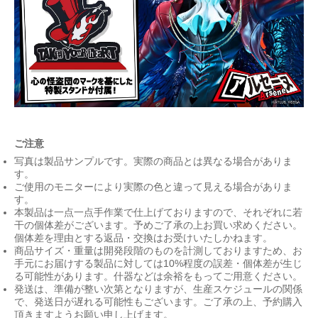
ご注意
写真は製品サンプルです。実際の商品とは異なる場合がありま
す。
ご使用のモニターにより実際の色と違って見える場合がありま
す。
本製品は一点一点手作業で仕上げておりますので、それぞれに若
干の個体差がございます。予めご了承の上お買い求めください。
個体差を理由とする返品・交換はお受けいたしかねます。
商品サイズ・重量は開発段階のものを計測しておりますため、お
手元にお届けする製品に対しては10%程度の誤差・個体差が生じ
る可能性があります。什器などは余裕をもってご用意ください。
発送は、準備が整い次第となりますが、生産スケジュールの関係
で、発送日が遅れる可能性もございます。ご了承の上、予約購入
頂きますようお願い申し上げます。