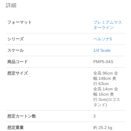
詳細
フォーマット
プレミアムマス
ターライン
シリーズ
ペルソナ5
スケール
1/4 Scale
商品コード
PMP5-04S
想定サイズ
全高:96cm 全
幅:148cm 奥
行:63cm
全高:14cm 全
幅:16cm 奥
行:3cm(ロゴス
タンド)
想定カートン数
3
想定重量
約 25.2 kg