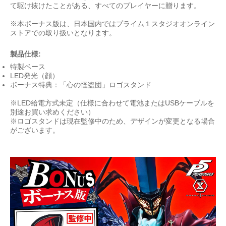
て駆け抜けたことがある、すべてのプレイヤーに贈ります。
※本ボーナス版は、日本国内ではプライム１スタジオオンライン
ストアでの取り扱いとなります。
製品仕様:
特製ベース
LED発光（顔）
ボーナス特典：「心の怪盗団」ロゴスタンド
※LED給電方式未定（仕様に合わせて電池またはUSBケーブルを
別途お買い求めください）
※ロゴスタンドは現在監修中のため、デザインが変更となる場合
がございます。