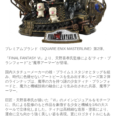
プレミアムブランド《SQUARE ENIX MASTERLINE》第2弾。
『FINAL FANTASY Ⅵ』より、天野喜孝氏監修による“ティナ・ブ
ランフォード”と“魔導アーマー”が登場。
国内スタチューメーカーの雄・プライム１スタジオとタッグを組
み、時代に色褪せないアートピースを生み出す本シリーズ第２弾
のラインナップは、魔導の力を持つ謎の少女ティナ・ブランフォ
ードと、魔力と機械技術の融合により生み出された兵器、魔導ア
ーマー。
巨匠・天野喜孝氏が描いた『Ⅵ』のメインビジュアルをモチーフ
に、氏による監修のもと作品を象徴する少女と機械を1/6の大ス
ケールで立体化しました。ティナは高精細な造形・塗装により、
運命に立ち向かう強く美しい姿を表現。更にロゴタイトルにもあ