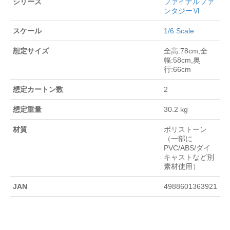
シリーズ
ファイナルファ
ンタジーⅥ
スケール
1/6 Scale
想定サイズ
全高:78cm,全
幅:58cm,奥
行:66cm
想定カートン数
2
想定重量
30.2 kg
材質
ポリストーン
（一部に
PVC/ABS/ダイ
キャストなど別
素材使用）
JAN
4988601363921