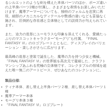
るシルエットのような剣を構えた本体パーツのほか、ポーズ違い
の上半身パーツ2種が付属し、さまざまな表情をお楽しみいただ
けます。魔導アーマーについても、独特のフォルムを忠実に再
現。細部のメカニカルなディテールや艶感の違いなども妥協なく
施され、圧倒的な存在感と立体物としての説得力が与えられてい
ます。
また、迫力の造形にユーモラスな印象を添えてくれる、愛嬌たっ
ぷりのマスコットキャラクター“モーグリ”も付属。『FINAL
FANTASY Ⅵ』のロゴプレートとともに、ディスプレイのバリエ
ーション・楽しさがさらに広がります。
最高峰の造形と塗装で誕生した、魔導の力を持つ少女と機械。
『FINAL FANTASY Ⅵ』の世界観を高次元で凝縮した、クラフト
マンシップあふれる究極の立体物です。コレクタブルの領域を超
えた唯一無二のアートピース、ぜひあなたのコレクションに。
製品仕様:
ティナ本体、差し替え上半身パーツ２種、差し替え本体パーツ１
種
魔導アーマー本体
モーグリ本体３種
『FINAL FANTASY Ⅵ』ロゴプレート