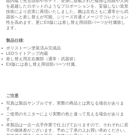
能内蔵で光る頭部やボディ、全身に搭載された複雑な回路や人間
を超越したロボットのようなプロポーションを、妥協しない造形
技術により忠実に再現いたしました。腕は左右ともに通常から武
器状へと差し替えが可能。シリーズ共通イメージでコレクション
性を高めます。更にEX版には差し替え用頭部パーツが付属致し
ます。
製品仕様:
ポリストーン塗装済み完成品
LEDライトアップ内蔵
差し替え用左右腕部（通常・武器状）
EX版には差し替え用頭部パーツ付属。
ご注意
写真は製品サンプルです。実際の商品とは異なる場合がありま
す。
ご使用のモニターにより実際の色と違って見える場合がありま
す。
本製品は一点一点手作業で仕上げておりますので、それぞれに若
干の個体差がございます。予めご了承の上お買い求めください。