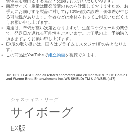
個体差を理由とする返品・交換はお受けいたしかねます。
商品サイズ・重量は開発段階のものを計測しておりますため、お
手元にお届けする製品に対しては10%程度の誤差・個体差が生じ
る可能性があります。什器などは余裕をもってご用意いただくよ
うお願い申し上げます。
発送は、準備が整い次第となりますが、生産スケジュールの関係
で、発送日が遅れる可能性もございます。ご了承の上、予約購入
頂きますようお願い申し上げます。
EX版の取り扱いは、国内はプライム１スタジオHPのみとなりま
す。
この商品はYouTubeで
組立動画
を視聴できます。
JUSTICE LEAGUE and all related characters and elements © & ™ DC Comics
and Warner Bros. Entertainment Inc. WB SHIELD: TM & © WBEI. (s17)
ジャスティス・リーグ
サイボーグ
EX版