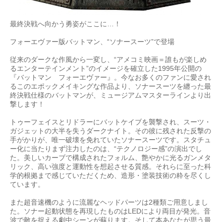
最終決戦へ向かう勇姿がここに…！
フォーエヴァー版バットマン、“ソナースーツ”で登場
従来のダークな作風から一変し、“アメコミ映画＝誰もが楽しめ
るエンターテインメント”のイメージを確立した1995年公開の
『バットマン フォーエヴァー』。今なお多くのファンに愛され
るこのエポックメイキングな作品より、ソナースーツを纏った最
終決戦仕様のバットマンが、ミュージアムマスターラインより出
撃します！
トゥーフェイスとリドラーにバットケイブを襲撃され、スーツ・
ガジェットの大半を失うダークナイト。その彼に残された反撃の
手がかりが、唯一破壊を免れていたソナースーツです。スタチュ
ー化に当たりまず注力したのは、“テクノロジー感”の演出でし
た。美しいカーブで構成されたフォルム、艶やかに光るガンメタ
リック、高い強度と運動性を想起させる質感。それらに至った科
学的根拠まで感じていただくため、造形・塗装技術の粋を尽くし
ています。
また超音速機のように流麗なヘッドパーツは2種類ご用意しまし
た。ソナー起動状態を再現したものはLEDにより両目が発光。音
波で敵を捉える劇中シーンが蘇ります。そして本あなたが思う最