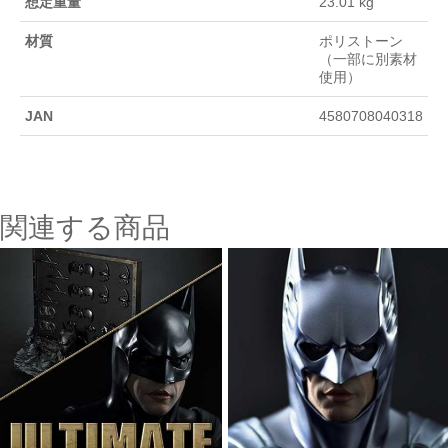
想定重量
23.01 kg
材質
ポリストーン
（一部に別素材
使用）
JAN
4580708040318
関連する商品