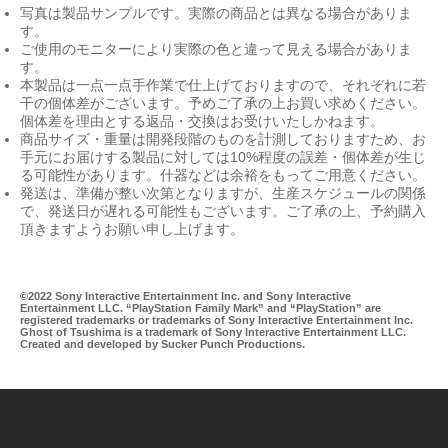
写真は製品サンプルです。実際の商品とは異なる場合がありま
す。
ご使用のモニターにより実際の色と違って見える場合がありま
す。
本製品は一点一点手作業で仕上げておりますので、それぞれに若
干の個体差がございます。予めご了承の上お買い求めください。
個体差を理由とする返品・交換はお受けいたしかねます。
商品サイズ・重量は開発段階のものを計測しておりますため、お
手元にお届けする製品に対しては10%程度の誤差・個体差が生じ
る可能性があります。什器などは余裕をもってご用意ください。
発送は、準備が整い次第となりますが、生産スケジュールの関係
で、発送日が遅れる可能性もございます。ご了承の上、予約購入
頂きますようお願い申し上げます。
©2022 Sony Interactive Entertainment Inc. and Sony Interactive
Entertainment LLC. “PlayStation Family Mark” and “PlayStation” are
registered trademarks or trademarks of Sony Interactive Entertainment Inc.
Ghost of Tsushima is a trademark of Sony Interactive Entertainment LLC.
Created and developed by Sucker Punch Productions.
Ul