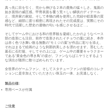
真っ先に目を引く、兜から伸びる２本の鹿角の猛々しさ。鬼面の
如き面頬の威圧感。甲冑表面を覆う荒々しい鱗状のディテール
と、境井家の家紋。そして本物の縄を使用した兜紐や鎧直垂の質
感など、細部に渡り精密に再現されたその完成度は、実際にその
時代で活躍した歴史の遺物の匂いを感じさせるほど…。
そしてゲーム中における和の世界観を凝縮したかのようなベース
部の造形にも注目。前作で造形されたイチョウの葉に続き、本作
は赤く色づき舞い散る無数の“モミジの葉”が作品に彩りを添え、
それはまるで絵画のような刹那的美しさを漂わせます。苔むした
墓石に石灯籠、そしてその上には、ゲーム中の重要キャラクター
である“黄金色の導き鳥”の姿が。ファンならばニヤリとするよう
な演出が随所に散りばめられています。
全世界のゲームファン、そしてスタチューファンの皆様のコレク
ションに是非加えていただきたい珠玉の一体、お見逃しなく。
製品仕様:
専用ベースが付属
ご注意