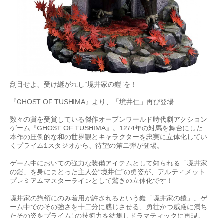
刮目せよ、受け継がれし“境井家の鎧”を！
『GHOST OF TUSHIMA』より、「境井仁」再び登場
数々の賞を受賞している傑作オープンワールド時代劇アクション
ゲーム『GHOST OF TUSHIMA』。1274年の対馬を舞台にした
本作の圧倒的な和の世界観とキャラクターを忠実に立体化してい
くプライム1スタジオから、待望の第二弾が登場。
ゲーム中においての強力な装備アイテムとして知られる「境井家
の鎧」を身にまとった主人公“境井仁”の勇姿が、アルティメット
プレミアムマスターラインとして驚きの立体化です！
境井家の惣領にのみ着用が許されるという鎧「境井家の鎧」。ゲ
ーム中でのその強さを十二分に感じさせる、勇壮かつ威厳に満ち
たその姿をプライム1の技術力を結集しドラマティックに再現。