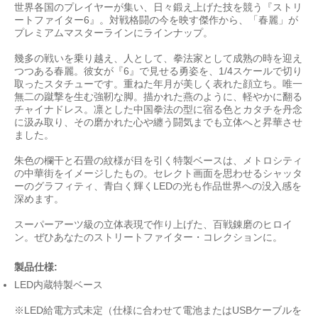
世界各国のプレイヤーが集い、日々鍛え上げた技を競う『ストリ
ートファイター6』。対戦格闘の今を映す傑作から、「春麗」が
プレミアムマスターラインにラインナップ。
幾多の戦いを乗り越え、人として、拳法家として成熟の時を迎え
つつある春麗。彼女が『6』で見せる勇姿を、1/4スケールで切り
取ったスタチューです。重ねた年月が美しく表れた顔立ち。唯一
無二の蹴撃を生む強靭な脚。描かれた燕のように、軽やかに翻る
チャイナドレス。凛とした中国拳法の型に宿る色とカタチを丹念
に汲み取り、その磨かれた心や纏う闘気までも立体へと昇華させ
ました。
朱色の欄干と石畳の紋様が目を引く特製ベースは、メトロシティ
の中華街をイメージしたもの。セレクト画面を思わせるシャッタ
ーのグラフィティ、青白く輝くLEDの光も作品世界への没入感を
深めます。
スーパーアーツ級の立体表現で作り上げた、百戦錬磨のヒロイ
ン。ぜひあなたのストリートファイター・コレクションに。
製品仕様:
LED内蔵特製ベース
※LED給電方式未定（仕様に合わせて電池またはUSBケーブルを