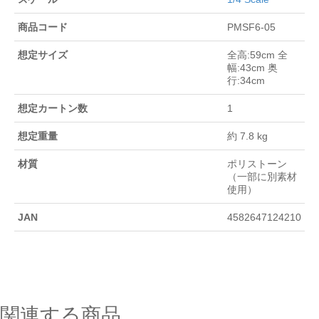
商品コード
PMSF6-05
想定サイズ
全高:59cm 全
幅:43cm 奥
行:34cm
想定カートン数
1
想定重量
約 7.8 kg
材質
ポリストーン
（一部に別素材
使用）
JAN
4582647124210
関連する商品