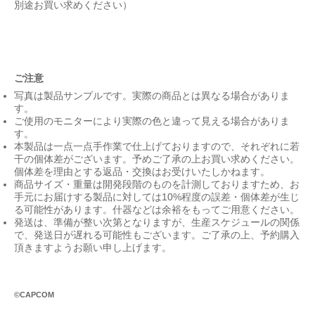
別途お買い求めください）
ご注意
写真は製品サンプルです。実際の商品とは異なる場合がありま
す。
ご使用のモニターにより実際の色と違って見える場合がありま
す。
本製品は一点一点手作業で仕上げておりますので、それぞれに若
干の個体差がございます。予めご了承の上お買い求めください。
個体差を理由とする返品・交換はお受けいたしかねます。
商品サイズ・重量は開発段階のものを計測しておりますため、お
手元にお届けする製品に対しては10%程度の誤差・個体差が生じ
る可能性があります。什器などは余裕をもってご用意ください。
発送は、準備が整い次第となりますが、生産スケジュールの関係
で、発送日が遅れる可能性もございます。ご了承の上、予約購入
頂きますようお願い申し上げます。
©CAPCOM
Pr