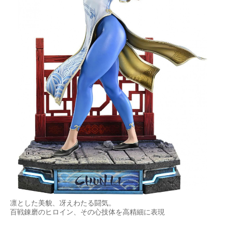
凛とした美貌、冴えわたる闘気。
百戦錬磨のヒロイン、その心技体を高精細に表現