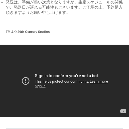
発送は、準備が整い次第となりますが、生産スケジュールの関係
で、発送日が遅れる可能性もございます。ご了承の上、予約購入
頂きますようお願い申し上げます。
TM & © 20th Century Studios
Co