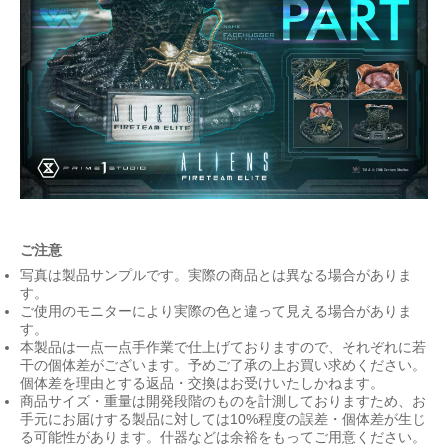
ご注意
写真は製品サンプルです。実際の商品とは異なる場合がありま
す。
ご使用のモニターにより実際の色と違って見える場合がありま
す。
本製品は一点一点手作業で仕上げておりますので、それぞれに若
干の個体差がございます。予めご了承の上お買い求めください。
個体差を理由とする返品・交換はお受けいたしかねます。
商品サイズ・重量は開発段階のものを計測しておりますため、お
手元にお届けする製品に対しては10%程度の誤差・個体差が生じ
る可能性があります。什器などは余裕をもってご用意ください。