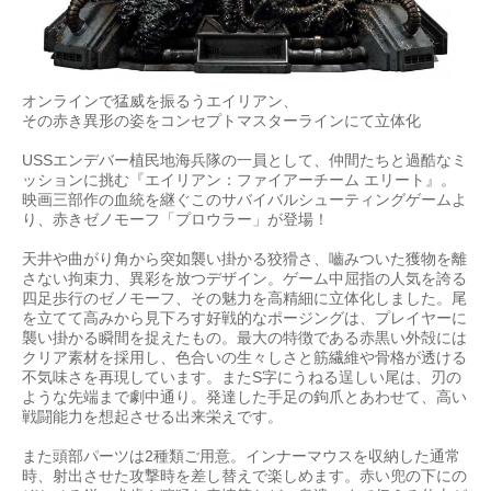
オンラインで猛威を振るうエイリアン、
その赤き異形の姿をコンセプトマスターラインにて立体化
USSエンデバー植民地海兵隊の一員として、仲間たちと過酷なミ
ッションに挑む『エイリアン：ファイアーチーム エリート』。
映画三部作の血統を継ぐこのサバイバルシューティングゲームよ
り、赤きゼノモーフ「プロウラー」が登場！
天井や曲がり角から突如襲い掛かる狡猾さ、嚙みついた獲物を離
さない拘束力、異彩を放つデザイン。ゲーム中屈指の人気を誇る
四足歩行のゼノモーフ、その魅力を高精細に立体化しました。尾
を立てて高みから見下ろす好戦的なポージングは、プレイヤーに
襲い掛かる瞬間を捉えたもの。最大の特徴である赤黒い外殻には
クリア素材を採用し、色合いの生々しさと筋繊維や骨格が透ける
不気味さを再現しています。またS字にうねる逞しい尾は、刃の
ような先端まで劇中通り。発達した手足の鉤爪とあわせて、高い
戦闘能力を想起させる出来栄えです。
また頭部パーツは2種類ご用意。インナーマウスを収納した通常
時、射出させた攻撃時を差し替えで楽しめます。赤い兜の下にの