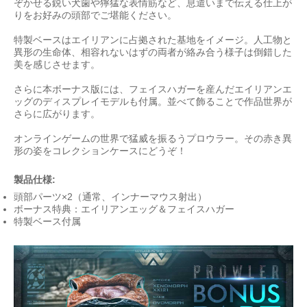
ぞかせる鋭い犬歯や獰猛な表情筋など、息遣いまで伝える仕上が
りをお好みの頭部でご堪能ください。
特製ベースはエイリアンに占拠された基地をイメージ。人工物と
異形の生命体、相容れないはずの両者が絡み合う様子は倒錯した
美を感じさせます。
さらに本ボーナス版には、フェイスハガーを産んだエイリアンエ
ッグのディスプレイモデルも付属。並べて飾ることで作品世界が
さらに広がります。
オンラインゲームの世界で猛威を振るうプロウラー。その赤き異
形の姿をコレクションケースにどうぞ！
製品仕様:
頭部パーツ×2（通常、インナーマウス射出）
ボーナス特典：エイリアンエッグ＆フェイスハガー
特製ベース付属