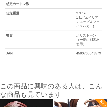
想定カートン数
1
想定重量
3.37 kg
1 kg (エイリア
ンエッグ＆フェ
イスハガー)
材質
ポリストーン
（一部に別素材
使用）
JAN
4580708043579
この商品に興味のある人は、こん
な商品も見ています