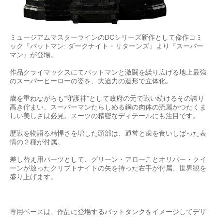
ミュージアムマスターラインのDCシリーズ新作として傑作コミ
ック『バットマン: ダークナイト・リターンズ』より『スーパー
マン』が登場。
作品クライマックスにてバットマンと激闘を繰り広げる地上最強
のスーパーヒーローの姿を、大迫力の造形で立体化。
歳を重ねながらも“守護神”として政府の元で戦い続けるその誇り
高き佇まい、スーパーマンたらしめる鋼の肉体の流麗かつたくま
しい美しさは必見。スーツの精密なディテールにも注目です。
歴戦を物語る精悍さを増した頭部は、通常と歯を食いしばった表
情の２種が付属。
差し替え用パーツとして、グリーン・アローことオリバー・クイ
ーンが放ったクリプトナイトの矢を持った右手が付属、世界観を
盛り上げます。
専用ベースは、作品に登場するバットタンクをイメージしてデザ