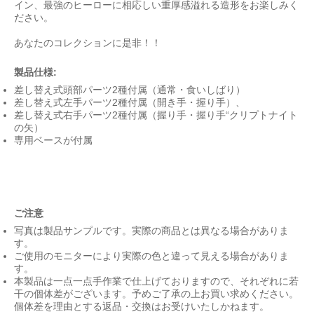
イン、最強のヒーローに相応しい重厚感溢れる造形をお楽しみく
ださい。
あなたのコレクションに是非！！
製品仕様:
差し替え式頭部パーツ2種付属（通常・食いしばり）
差し替え式左手パーツ2種付属（開き手・握り手）、
差し替え式右手パーツ2種付属（握り手・握り手“クリプトナイト
の矢）
専用ベースが付属
ご注意
写真は製品サンプルです。実際の商品とは異なる場合がありま
す。
ご使用のモニターにより実際の色と違って見える場合がありま
す。
本製品は一点一点手作業で仕上げておりますので、それぞれに若
干の個体差がございます。予めご了承の上お買い求めください。
個体差を理由とする返品・交換はお受けいたしかねます。