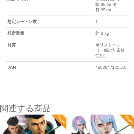
幅:35cm 奥
行:35cm
想定カートン数
1
想定重量
約 8 kg
材質
ポリストーン
（一部に別素材
使用）
JAN
4582647121516
関連する商品