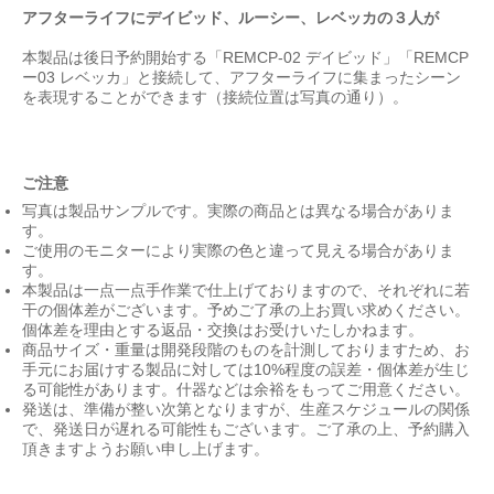
アフターライフにデイビッド、ルーシー、レベッカの３人が
本製品は後日予約開始する「REMCP-02 デイビッド」「REMCP
ー03 レベッカ」と接続して、アフターライフに集まったシーン
を表現することができます（接続位置は写真の通り）。
ご注意
写真は製品サンプルです。実際の商品とは異なる場合がありま
す。
ご使用のモニターにより実際の色と違って見える場合がありま
す。
本製品は一点一点手作業で仕上げておりますので、それぞれに若
干の個体差がございます。予めご了承の上お買い求めください。
個体差を理由とする返品・交換はお受けいたしかねます。
商品サイズ・重量は開発段階のものを計測しておりますため、お
手元にお届けする製品に対しては10%程度の誤差・個体差が生じ
る可能性があります。什器などは余裕をもってご用意ください。
発送は、準備が整い次第となりますが、生産スケジュールの関係
で、発送日が遅れる可能性もございます。ご了承の上、予約購入
頂きますようお願い申し上げます。