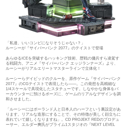
「私達、いいコンビになりそうじゃない？」
ルーシーが『サイバーパンク 2077』のテイストで登場
あらゆるICEを突破するハッキング技術、歴戦の傭兵すら凌駕す
る戦闘力。アニメ『サイバーパンク エッジランナーズ』より、
ルーシーがリアルエリートマスターラインで立体化！
ルーシーらデイビッドのクルーを、原作ゲーム『サイバーパンク
2077』のCGテイストで表現したら——。この発想を高精細な
1/4スケールで具現化したスタチューです。しなやかな身体をバ
ーカウンターに預けるポーズに、ゲームのリアルなデザインを調
和させました。
「ルーシーにはポーランド人と日本人のハーフという裏設定があ
ります。リアルな造形にすることで、その特徴が美しく顔立ちに
表れていて嬉しくなりますね」。CD PROJEKT REDのプロデュ
ーサー、エルダー爽氏がプライム1スタジオの『NEXT LEVEL