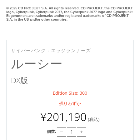
© 2025 CD PROJEKT S.A. All rights reserved. CD PROJEKT, the CD PROJEKT
logo, Cyberpunk, Cyberpunk 2077, the Cyberpunk 2077 logo and Cyberpunk:
Edgerunners are trademarks and/or registered trademarks of CD PROJEKT
S.A. in the US and/or other countries.
Re
サイバーパンク：エッジランナーズ
ルーシー
DX版
Edition Size: 300
残りわずか
¥201,190
(税込)
個数: