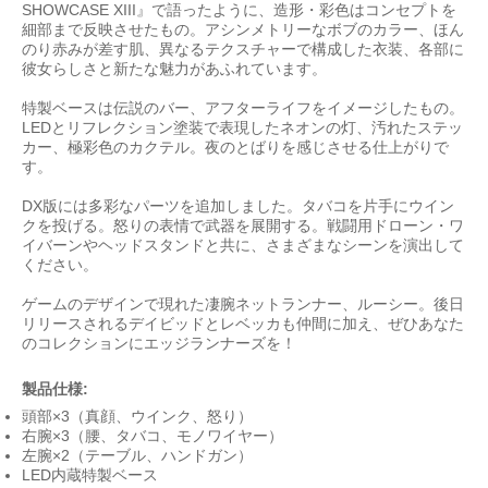
SHOWCASE XIII』で語ったように、造形・彩色はコンセプトを
細部まで反映させたもの。アシンメトリーなボブのカラー、ほん
のり赤みが差す肌、異なるテクスチャーで構成した衣装、各部に
彼女らしさと新たな魅力があふれています。
特製ベースは伝説のバー、アフターライフをイメージしたもの。
LEDとリフレクション塗装で表現したネオンの灯、汚れたステッ
カー、極彩色のカクテル。夜のとばりを感じさせる仕上がりで
す。
DX版には多彩なパーツを追加しました。タバコを片手にウイン
クを投げる。怒りの表情で武器を展開する。戦闘用ドローン・ワ
イバーンやヘッドスタンドと共に、さまざまなシーンを演出して
ください。
ゲームのデザインで現れた凄腕ネットランナー、ルーシー。後日
リリースされるデイビッドとレベッカも仲間に加え、ぜひあなた
のコレクションにエッジランナーズを！
製品仕様:
頭部×3（真顔、ウインク、怒り）
右腕×3（腰、タバコ、モノワイヤー）
左腕×2（テーブル、ハンドガン）
LED内蔵特製ベース