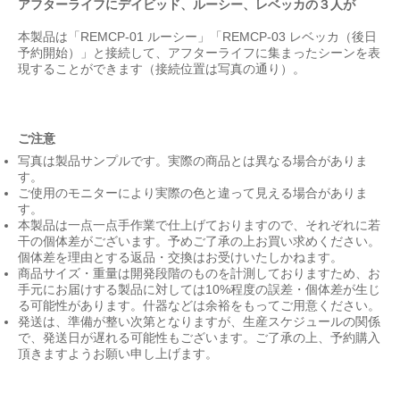
アフターライフにデイビッド、ルーシー、レベッカの３人が
本製品は「REMCP-01 ルーシー」「REMCP-03 レベッカ（後日
予約開始）」と接続して、アフターライフに集まったシーンを表
現することができます（接続位置は写真の通り）。
ご注意
写真は製品サンプルです。実際の商品とは異なる場合がありま
す。
ご使用のモニターにより実際の色と違って見える場合がありま
す。
本製品は一点一点手作業で仕上げておりますので、それぞれに若
干の個体差がございます。予めご了承の上お買い求めください。
個体差を理由とする返品・交換はお受けいたしかねます。
商品サイズ・重量は開発段階のものを計測しておりますため、お
手元にお届けする製品に対しては10%程度の誤差・個体差が生じ
る可能性があります。什器などは余裕をもってご用意ください。
発送は、準備が整い次第となりますが、生産スケジュールの関係
で、発送日が遅れる可能性もございます。ご了承の上、予約購入
頂きますようお願い申し上げます。