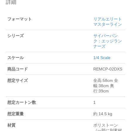
詳細
フォーマット
リアルエリート
マスターライン
シリーズ
サイバーパン
ク：エッジラン
ナーズ
スケール
1/4 Scale
商品コード
REMCP-02DXS
想定サイズ
全高:58cm 全
幅:38cm 奥
行:39cm
想定カートン数
1
想定重量
約 14.5 kg
材質
ポリストーン
（一部に別素材