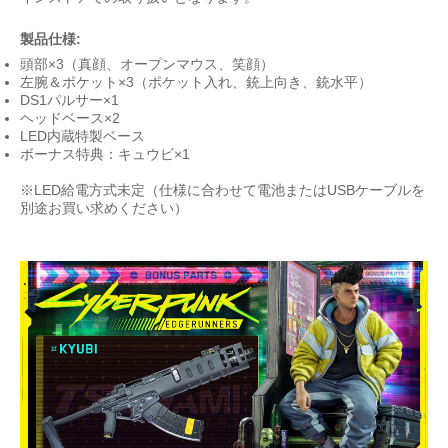
製品仕様:
頭部×3（真顔、オープンマウス、笑顔）
左腕＆ポケット×3（ポケット入れ、銃上向き、銃水平）
DS1パルサー×1
ヘッドベース×2
LED内蔵特製ベース
ボーナス特典：キュウビ×1
※LED給電方式未定（仕様に合わせて電池またはUSBケーブルを
別途お買い求めください）