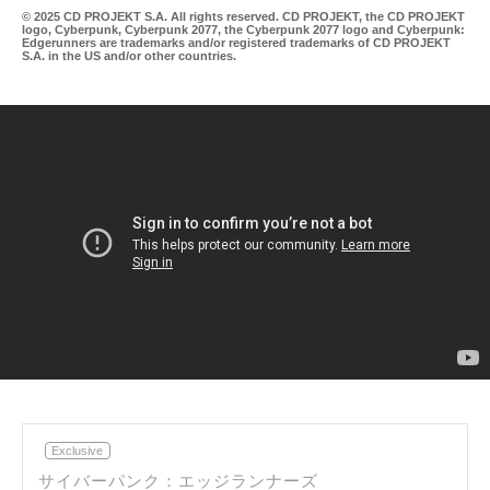
© 2025 CD PROJEKT S.A. All rights reserved. CD PROJEKT, the CD PROJEKT
logo, Cyberpunk, Cyberpunk 2077, the Cyberpunk 2077 logo and Cyberpunk:
Edgerunners are trademarks and/or registered trademarks of CD PROJEKT
S.A. in the US and/or other countries.
Re
Exclusive
サイバーパンク：エッジランナーズ