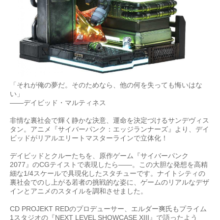
「それが俺の夢だ。そのためなら、他の何を失っても悔いはな
い」
——デイビッド・マルティネス
非情な裏社会で輝く静かな決意、運命を決定づけるサンデヴィス
タン。アニメ『サイバーパンク：エッジランナーズ』より、デイ
ビッドがリアルエリートマスターラインで立体化！
デイビッドとクルーたちを、原作ゲーム『サイバーパンク
2077』のCGテイストで表現したら——。この大胆な発想を高精
細な1/4スケールで具現化したスタチューです。ナイトシティの
裏社会でのし上がる若者の挑戦的な姿に、ゲームのリアルなデザ
インとアニメのスタイルを調和させました。
CD PROJEKT REDのプロデューサー、エルダー爽氏もプライム
1スタジオの『NEXT LEVEL SHOWCASE XIII』で語ったよう