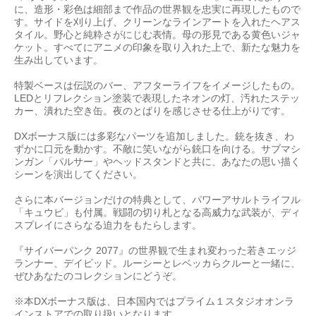
に、造形・彩色は細部まで作品の世界観を忠実に再現したもので
す。サイドを刈り上げ、クリーンなラインアートを入れたヘアス
タイル。野心と純粋さがにじむ表情。母の形見である黄色いジャ
ケット。すべてにアニメの印象を取り入れた上で、新たな魅力を
生み出しています。
特製ベースは伝説のバー、アフターライフをイメージしたもの。
LEDとリフレクション塗装で表現したネオンの灯、汚れたステッ
カー、潰れた空き缶。夜のとばりを感じさせる仕上がりです。
DXボーナス版には多彩なパーツを追加しました。銃を抜き、わ
ずかに口元を動かす。不敵に笑いながら銃口を向ける。サブマシ
ンガン「パルサー」やヘッドスタンドと共に、あなたの思い描く
シーンを演出してください。
さらに本バージョンだけの特典として、パワーアサルトライフル
「キュウビ」も付属。戦闘の切り札となる高威力な武装が、ディ
スプレイにさらなる迫力をもたらします。
『サイバーパンク 2077』の世界観で生まれ変わった若きエッジ
ランナー、デイビッド。ルーシーとレベッカらクルーと一緒に、
ぜひあなたのコレクションにどうぞ。
※本DXボーナス版は、日本国内ではプライム１スタジオオンラ
インストアでの取り扱いとなります。