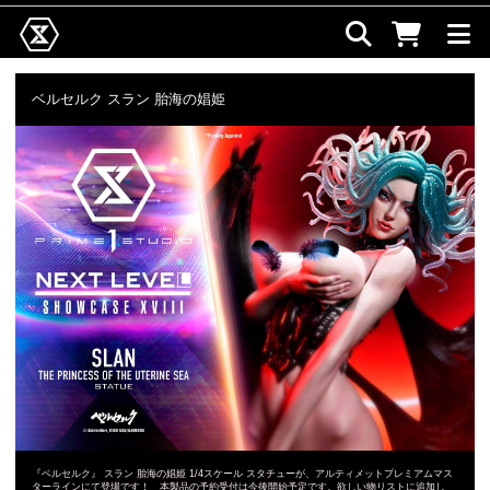
ベルセルク スラン 胎海の娼姫
『ベルセルク』 スラン 胎海の娼姫 1/4スケール スタチューが、アルティメットプレミアムマス
ターラインにて登場です！ 本製品の予約受付は今後開始予定です。欲しい物リストに追加し