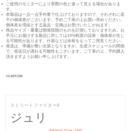
ご使用のモニターにより実際の色と違って見える場合がありま
す。
本製品は一点一点手作業で仕上げておりますので、それぞれに若
干の個体差がございます。予めご了承の上お買い求めください。
個体差を理由とする返品・交換はお受けいたしかねます。
商品サイズ・重量は開発段階のものを計測しておりますため、お
手元にお届けする製品に対しては10%程度の誤差・個体差が生じ
る可能性があります。什器などは余裕をもってご用意ください。
発送は、準備が整い次第となりますが、生産スケジュールの関係
で、発送日が遅れる可能性もございます。ご了承の上、予約購入
頂きますようお願い申し上げます。
©CAPCOM
Pr
ストリートファイター6
ジュリ
Edition Size: 100