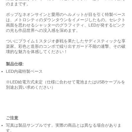
のままです。
ポップなネオンサインと愛用のヘルメットが目を引く特製ベース
は、メトロシティのダウンタウンをイメージしたもの。セレクト
画面を思わせるシャッターのグラフィティ、LEDが発するピンク
の光も作品世界への没入感を深めます。
ついにプライム１スタジオ参戦を果たしたサディスティックな享
楽家。彩色と造形のコンボで繰り出すガード不能の連撃、その破
壊的な魅力を体感してください！
製品仕様:
LED内蔵特製ベース
※LED給電方式未定（仕様に合わせて電池またはUSBケーブルを
別途お買い求めください）
ご注意
写真は製品サンプルです。実際の商品とは異なる場合がありま
す。