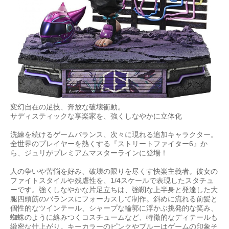
変幻自在の足技、奔放な破壊衝動。
サディスティックな享楽家を、強くしなやかに立体化
洗練を続けるゲームバランス、次々に現れる追加キャラクター。
全世界のプレイヤーを熱くする『ストリートファイター6』か
ら、ジュリがプレミアムマスターラインに登場！
人の争いや苦悩を好み、破壊の限りを尽くす快楽主義者。彼女の
ファイトスタイルや残虐性を、1/4スケールで表現したスタチュ
ーです。強くしなやかな片足立ちは、強靭な上半身と発達した大
腿四頭筋のバランスにフォーカスして制作。斜めに流れる前髪と
個性的なツインテール、シャープな輪郭に浮かぶ挑発的な笑み、
蜘蛛のように絡みつくコスチュームなど、特徴的なディテールも
緻密な仕上がり。キーカラーのピンクやブルーはゲームの印象そ