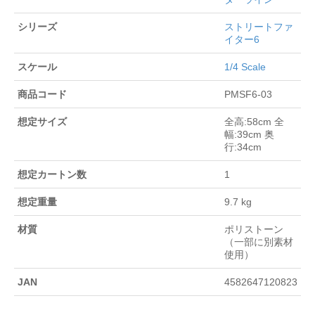
シリーズ
ストリートファ
イター6
スケール
1/4 Scale
商品コード
PMSF6-03
想定サイズ
全高:58cm 全
幅:39cm 奥
行:34cm
想定カートン数
1
想定重量
9.7 kg
材質
ポリストーン
（一部に別素材
使用）
JAN
4582647120823