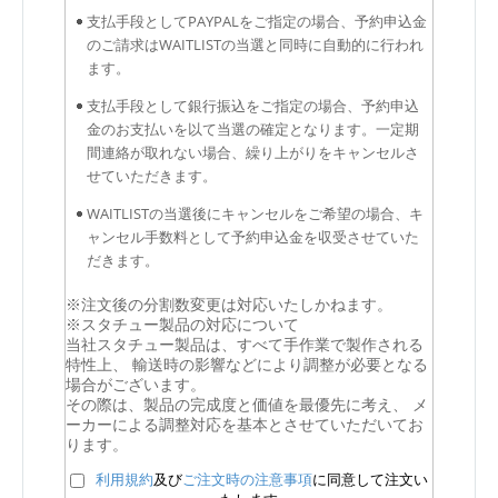
支払手段としてPAYPALをご指定の場合、予約申込金
のご請求はWAITLISTの当選と同時に自動的に行われ
ます。
支払手段として銀行振込をご指定の場合、予約申込
金のお支払いを以て当選の確定となります。一定期
間連絡が取れない場合、繰り上がりをキャンセルさ
せていただきます。
WAITLISTの当選後にキャンセルをご希望の場合、キ
ャンセル手数料として予約申込金を収受させていた
だきます。
※注文後の分割数変更は対応いたしかねます。
※スタチュー製品の対応について
当社スタチュー製品は、すべて手作業で製作される
特性上、 輸送時の影響などにより調整が必要となる
場合がございます。
その際は、製品の完成度と価値を最優先に考え、 メ
ーカーによる調整対応を基本とさせていただいてお
ります。
利用規約
及び
ご注文時の注意事項
に同意して注文い