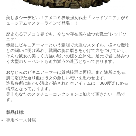
美しきシーデビル！アメコミ界最強女戦士「レッドソニア」がミ
ュージアムマスターラインで登場！！
歴史あるアメコミ界でも、今なお存在感を放つ女戦士“レッドソ
ニア”。
赤髪にビキニアーマーという豪胆で大胆なスタイル、様々な魔物
との闘いに明け暮れ、戦闘の腕に磨きをかけて力をつけていく、
そんな彼女の美しく力強い戦いの様を立体化。足元で岩に絡みつ
く大型のサーペントも迫力満点の造形となっております。
おなじみのビキニアーマーは質感抜群に再現。また随所にある、
肌に浴びた返り血は彼女の激しい戦いを思わせます。
造形各所に細かい演出が施された本アイテムは、360度楽しめる
構成となっております。
是非あなたのスタチューコレクションに加えて頂きたい一品で
す。
製品仕様:
専用ベース付属