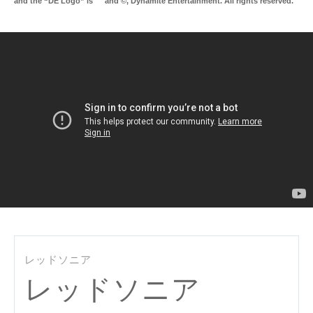
and the “DE Logo” is ™ and ©, Dynamite Entertainment. All rights reserved.
Mu
レッドソニア
レッドソニア