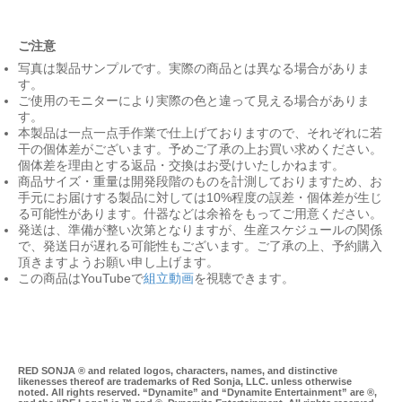
ご注意
写真は製品サンプルです。実際の商品とは異なる場合がありま
す。
ご使用のモニターにより実際の色と違って見える場合がありま
す。
本製品は一点一点手作業で仕上げておりますので、それぞれに若
干の個体差がございます。予めご了承の上お買い求めください。
個体差を理由とする返品・交換はお受けいたしかねます。
商品サイズ・重量は開発段階のものを計測しておりますため、お
手元にお届けする製品に対しては10%程度の誤差・個体差が生じ
る可能性があります。什器などは余裕をもってご用意ください。
発送は、準備が整い次第となりますが、生産スケジュールの関係
で、発送日が遅れる可能性もございます。ご了承の上、予約購入
頂きますようお願い申し上げます。
この商品はYouTubeで
組立動画
を視聴できます。
RED SONJA ® and related logos, characters, names, and distinctive
likenesses thereof are trademarks of Red Sonja, LLC. unless otherwise
noted. All rights reserved. “Dynamite” and “Dynamite Entertainment” are ®,