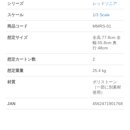
シリーズ
レッドソニア
スケール
1/3 Scale
商品コード
MMRS-01
想定サイズ
全高:77.8cm 全
幅:55.8cm 奥
行:48cm
想定カートン数
2
想定重量
25.4 kg
材質
ポリストーン
（一部に別素材
使用）
JAN
4562471901768