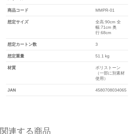
商品コード
MMPR-01
想定サイズ
全高:90cm 全
幅:71cm 奥
行:68cm
想定カートン数
3
想定重量
51.1 kg
材質
ポリストーン
（一部に別素材
使用）
JAN
4580708034065
関連する商品