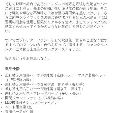
そして映画の舞台であるジャングルの地表を表現した驚きのベー
ス造形にも注目。熱帯の植物が生い茂り木の根が這う地面。そこ
には毒蛇や蠍など不気味な生物が潜み雰囲気を盛り上げます。さ
らに劇中クライマックスの舞台を彷彿させる足元の水溜まりには
透明の樹脂を使用し極限のリアルさを追求。まるでジャングルの
熱気すら伝わってくるかのような圧巻の世界観をご堪能くださ
い。
すべてのプレデターファン、そして映画第一作目をこよなく愛す
るすべてのファンの方に自信を持ってお贈りする、ジャングルハ
ンター立体化史上最高のコレクターズアイテム。
皆さまどうぞお見逃しなく。
製品仕様:
差し替え用頭部パーツ2種付属（素顔ヘッド・マスク着用ヘッド
（LED機能内蔵））
差し替え用左手パーツ２種付属（開き手・握り手）
差し替え用右手パーツ2種付属（開き手・握り手）
差し替え用リストブレードパーツ（短い・長い）
開閉式ガントレット（LED機能内蔵）
LED機能付きショルダーキャノン
ヘッド用台座1点
専用ベースが付属