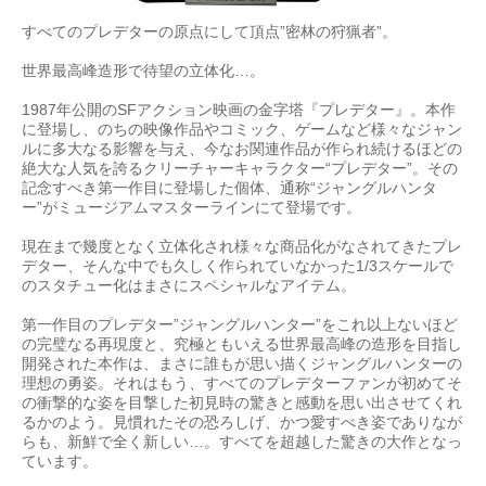
すべてのプレデターの原点にして頂点”密林の狩猟者”。
世界最高峰造形で待望の立体化…。
1987年公開のSFアクション映画の金字塔『プレデター』。本作
に登場し、のちの映像作品やコミック、ゲームなど様々なジャン
ルに多大なる影響を与え、今なお関連作品が作られ続けるほどの
絶大な人気を誇るクリーチャーキャラクター“プレデター”。その
記念すべき第一作目に登場した個体、通称“ジャングルハンタ
ー”がミュージアムマスターラインにて登場です。
現在まで幾度となく立体化され様々な商品化がなされてきたプレ
デター、そんな中でも久しく作られていなかった1/3スケールで
のスタチュー化はまさにスペシャルなアイテム。
第一作目のプレデター”ジャングルハンター”をこれ以上ないほど
の完璧なる再現度と、究極ともいえる世界最高峰の造形を目指し
開発された本作は、まさに誰もが思い描くジャングルハンターの
理想の勇姿。それはもう、すべてのプレデターファンが初めてそ
の衝撃的な姿を目撃した初見時の驚きと感動を思い出させてくれ
るかのよう。見慣れたその恐ろしげ、かつ愛すべき姿でありなが
らも、新鮮で全く新しい…。すべてを超越した驚きの大作となっ
ています。