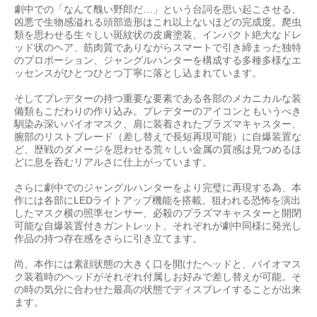
劇中での「なんて醜い野郎だ…」という台詞を思い起こさせる、
凶悪で生物感溢れる頭部造形はこれ以上ないほどの完成度。爬虫
類を思わせる生々しい斑紋状の皮膚塗装、インパクト絶大なドレ
ッド状のヘア、筋肉質でありながらスマートで引き締まった独特
のプロポーション、ジャングルハンターを構成する多種多様なエ
ッセンスがひとつひとつ丁寧に落とし込まれています。
そしてプレデターの持つ重要な要素である各部のメカニカルな装
備類もこだわりの作り込み。プレデターのアイコンともいうべき
馴染み深いバイオマスク、肩に装着されたプラズマキャスター、
腕部のリストブレード（差し替えで長短再現可能）に自爆装置な
ど、歴戦のダメージを思わせる荒々しい金属の質感は見つめるほ
どに息を呑むリアルさに仕上がっています。
さらに劇中でのジャングルハンターをより完璧に再現する為、本
作には各部にLEDライトアップ機能を搭載。狙われる恐怖を演出
したマスク横の照準センサー、必殺のプラズマキャスターと開閉
可能な自爆装置付きガントレット、それぞれが劇中同様に発光し
作品の持つ存在感をさらに引き立てます。
尚、本作には素顔状態の大きく口を開けたヘッドと、バイオマス
ク装着時のヘッドがそれぞれ付属しお好みで差し替えが可能。そ
の時の気分に合わせた最高の状態でディスプレイすることが出来
ます。