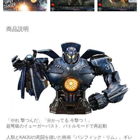
商品説明
「やれ 撃つんだ」「分かってる 今撃つ！」
超弩級のイェーガーバスト、バトルモードで再起動
人類とKAIJUの死闘を描いた映画『パシフィック・リム』。ギレ