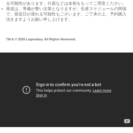
る可能性があります。什器などは余裕をもってご用意ください。
発送は、準備が整い次第となりますが、生産スケジュールの関係
で、発送日が遅れる可能性もございます。ご了承の上、予約購入
頂きますようお願い申し上げます。
TM & © 2025 Legendary. All Rights Reserved.
Lif