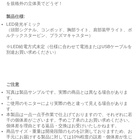
を規格外の立体美でどうぞ！
製品仕様:
LED発光ギミック
（頭部シグナル、コンポッド、胸部ライト、肩部装甲ライト、ボ
ルテックスタービン、プラズマキャスター）
※LED給電方式未定（仕様に合わせて電池またはUSBケーブルを
別途お買い求めください）
ご注意
写真は製品サンプルです。実際の商品とは異なる場合がありま
す。
ご使用のモニターにより実際の色と違って見える場合がありま
す。
本製品は一点一点手作業で仕上げておりますので、それぞれに若
干の個体差がございます。予めご了承の上お買い求めください。
個体差を理由とする返品・交換はお受けいたしかねます。
商品サイズ・重量は開発段階のものを計測しておりますため、お
手元にお届けする製品に対しては10%程度の誤差・個体差が生じ