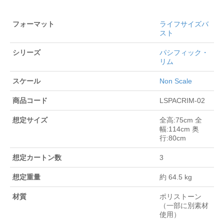
フォーマット
ライフサイズバ
スト
シリーズ
パシフィック・
リム
スケール
Non Scale
商品コード
LSPACRIM-02
想定サイズ
全高:75cm 全
幅:114cm 奥
行:80cm
想定カートン数
3
想定重量
約 64.5 kg
材質
ポリストーン
（一部に別素材
使用）