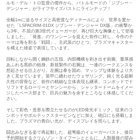
ルモ・デル・トロ監督の傑作から、バトルモードの「ジプシー・
デンジャー」がライフサイズバストにラインナップ！
全幅1mに迫るサイズと高密度なディテールにより、世界を驚か
せた「LSPACRIM-01DX ジプシー・デンジャー DX版」の衝撃か
ら3年。不屈の第3世代イェーガーが、再び巨大な胸像として登場
しました。「発進」のワンシーンを捉えた前作に対し、今作のテ
ーマは海を割る「戦闘」。主武装のひとつ、プラズマキャスター
を構えた雄姿で表現しています。
回転しながら開く鋼鉄の五指、内部機構を剥き出す前腕、重厚感
あふれる黒鉄の砲身。新規製作の右腕は、一連のシークエンスを
想起させる仕上がり。左腕は拳を固め、マッシブな体躯をより大
きく見せています。装甲に纏わせたウェザリング、鈍く光る超耐
久性の背骨など、前作の精細な立体表現も継承。コンポッドでド
リフトするローリーとヤンシーから、シャッタードームをイメー
ジしたベース部まで、巨兵の魅力を余すところなく体感してくだ
さい。
そして彩色・造形を際立たせるのがLED発光ギミック。従来のコ
ンポッドやボルテックスタービンなどに加え、砲口にも搭載しま
した。プラズマの青白い光が、ディスプレイを照らします。
闘志みなぎる姿で再起動した、超弩級のイェーガーバスト。後日
予約開始するクリムゾン・タイフーンとともに、人類最後の望み