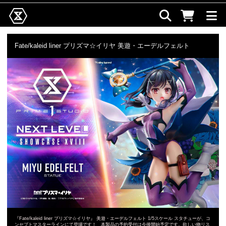
Fate/kaleid liner プリズマ☆イリヤ 美遊・エーデルフェルト
『Fate/kaleid liner プリズマ☆イリヤ』 美遊・エーデルフェルト 1/5スケール スタチューが、コ
ンセプトマスターラインにて登場です！ 本製品の予約受付は今後開始予定です。欲しい物リス