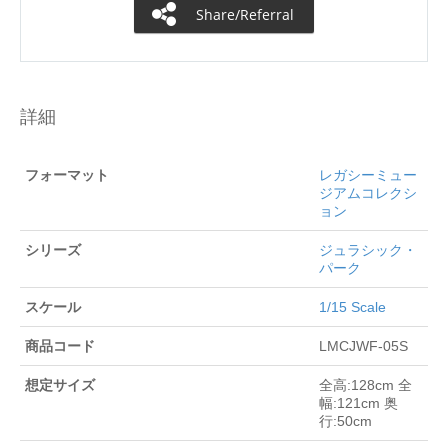
Share/Referral
詳細
フォーマット
レガシーミュー
ジアムコレクシ
ョン
シリーズ
ジュラシック・
パーク
スケール
1/15 Scale
商品コード
LMCJWF-05S
想定サイズ
全高:128cm 全
幅:121cm 奥
行:50cm