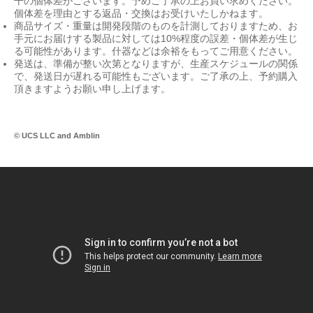
干の個体差がございます。予めご了承の上お買い求めください。
個体差を理由とする返品・交換はお受けいたしかねます。
商品サイズ・重量は開発段階のものを計測しておりますため、お
手元にお届けする製品に対しては10%程度の誤差・個体差が生じ
る可能性があります。什器などは余裕をもってご用意ください。
発送は、準備が整い次第となりますが、生産スケジュールの関係
で、発送日が遅れる可能性もございます。ご了承の上、予約購入
頂きますようお願い申し上げます。
© UCS LLC and Amblin
Le