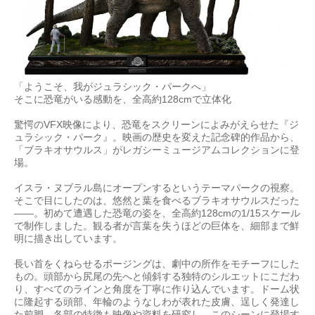
「ようこそ、我がジュラシック・パークへ」
そこに恐竜がいる感動を、全高約128cmで立体化
驚愕のVFX映像により、恐竜をスクリーンによみがえらせた『ジ
ュラシック・パーク』。映画の歴史を変えた記念碑的作品から、
「ブラキオサウルス」がレガシーミュージアムコレクションに登
場。
イスラ・ヌブラル島にオープンするというテーマパークの視察。
そこで目にしたのは、悠然と葉を食べるブラキオサウルスだった
——。初めて遭遇した恐竜の姿を、全高約128cmの1/15スケール
で制作しました。観る者が言葉を失うほどの巨体を、細部まで鮮
明に描き出しています。
長い首をくねらせるポージングは、劇中の所作をモチーフにした
もの。頭部から尻尾の先へと傾斜する独特のシルエットにこだわ
り、すべてのラインと角度を丁寧に作り込んでいます。ドーム状
に隆起する頭部、年輪のようなしわが表れた皮膚、逞しく発達し
た前脚。各部の特徴も映像や資料を研究し、このシーンに登場す