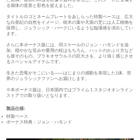
る個体の造形と彩色を捉えました。
タイトルロゴとネームプレートをあしらった特製ベースは、広大
な白亜紀の自然をイメージ。樹木の葉や天面の芝には人工植物を
採用し、ジュラシック・パークにいるような臨場感を演出してい
ます。
さらに本ボーナス版には、同スケールのジョン・ハモンドを追
加。穏やかな笑みや愛用の杖はもちろん、ハットのかぶり方など
も彼そのもの。ブラキオサウルスの巨大さを、より強く感じさせ
るスペシャルアイテムです。
生きた恐竜がそこにいる——はじまりの感動を表現した1体、世
界のジュラシックファンへお届けします。
※本ボーナス版は、日本国内ではプライム１スタジオオンライン
ストアでの取り扱いとなります。
製品仕様:
特製ベース
ボーナス特典：ジョン・ハモンド