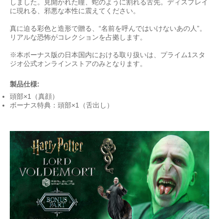
しました。見開かれた瞳、蛇のように割れる舌先。ディスプレイ
に現れる、邪悪な本性に震えてください。
真に迫る彩色と造形で贈る、“名前を呼んではいけないあの人”。
リアルな恐怖がコレクションを占拠します。
※本ボーナス版の日本国内における取り扱いは、プライム1スタ
ジオ公式オンラインストアのみとなります。
製品仕様:
頭部×1（真顔）
ボーナス特典：頭部×1（舌出し）