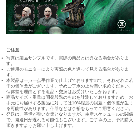
ご注意
写真は製品サンプルです。実際の商品とは異なる場合がありま
す。
ご使用のモニターにより実際の色と違って見える場合がありま
す。
本製品は一点一点手作業で仕上げておりますので、それぞれに若
干の個体差がございます。予めご了承の上お買い求めください。
個体差を理由とする返品・交換はお受けいたしかねます。
商品サイズ・重量は開発段階のものを計測しておりますため、お
手元にお届けする製品に対しては10%程度の誤差・個体差が生じ
る可能性があります。什器などは余裕をもってご用意ください。
発送は、準備が整い次第となりますが、生産スケジュールの関係
で、発送日が遅れる可能性もございます。ご了承の上、予約購入
頂きますようお願い申し上げます。