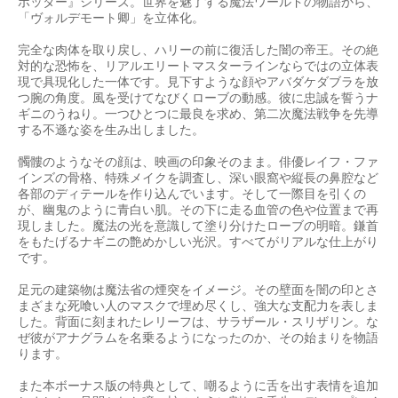
ポッター』シリーズ。世界を魅了する魔法ワールドの物語から、
「ヴォルデモート卿」を立体化。
完全な肉体を取り戻し、ハリーの前に復活した闇の帝王。その絶
対的な恐怖を、リアルエリートマスターラインならではの立体表
現で具現化した一体です。見下すような顔やアバダケダブラを放
つ腕の角度。風を受けてなびくローブの動感。彼に忠誠を誓うナ
ギニのうねり。一つひとつに最良を求め、第二次魔法戦争を先導
する不遜な姿を生み出しました。
髑髏のようなその顔は、映画の印象そのまま。俳優レイフ・ファ
インズの骨格、特殊メイクを調査し、深い眼窩や縦長の鼻腔など
各部のディテールを作り込んでいます。そして一際目を引くの
が、幽鬼のように青白い肌。その下に走る血管の色や位置まで再
現しました。魔法の光を意識して塗り分けたローブの明暗。鎌首
をもたげるナギニの艶めかしい光沢。すべてがリアルな仕上がり
です。
足元の建築物は魔法省の煙突をイメージ。その壁面を闇の印とさ
まざまな死喰い人のマスクで埋め尽くし、強大な支配力を表しま
した。背面に刻まれたレリーフは、サラザール・スリザリン。な
ぜ彼がアナグラムを名乗るようになったのか、その始まりを物語
ります。
また本ボーナス版の特典として、嘲るように舌を出す表情を追加