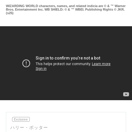
WIZARDING WORLD characters, names, and related indicia are © & ™ Warner
Bros. Entertainment Inc. WB SHIELD: © & ™ WBEI. Publishing Rights © JKR.
(s25)
Re
Exclusive
ハリー・ポッター