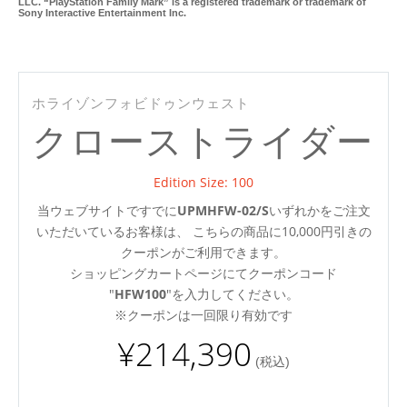
LLC. “PlayStation Family Mark” is a registered trademark or trademark of
Sony Interactive Entertainment Inc.
Ul
ホライゾンフォビドゥンウェスト
クローストライダー
Edition Size: 100
当ウェブサイトですでに
UPMHFW-02/S
いずれかをご注文
いただいているお客様は、 こちらの商品に10,000円引きの
クーポンがご利用できます。
ショッピングカートページにてクーポンコード
"
HFW100
"を入力してください。
※クーポンは一回限り有効です
¥214,390
(税込)