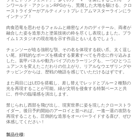
ンワールド・アクションRPGから、荒廃した大地を駆ける、クロ
ーストライダーがアルティメットプレミアムマスターラインにラ
インナップ！
肉食恐竜を思わせるフォルムと緻密なメカのディテール、両者が
融合した姿を造形力と塗装技術の粋を尽くし表現しました。プラ
イム１スタジオの現在地を示す作品ともいえるでしょう。
チェンソーが唸る強靭な顎、その名を体現する鋭い爪、太く逞し
い尾。好戦的なポーズを構成する要素すべてを丹念に作り込みま
した。装甲パネルや動力パイプのカラーリングも、一つひとつニ
ュアンスを変えたこだわりの仕上がり。リアルなウエザリングや
チッピングからは、歴戦の物語を感じていただけるはずです。
また両目にはLEDを搭載し、差し替えでレッドとブルー２種類の
光を再現することが可能。緑が文明を侵食する特製ベースと共
に、作中の臨場感を演出します。
禁じられし西部を飛び出し、現実世界に姿を現したクローストラ
イダー。後日予約開始のアーロイと並べれば、一進一退の攻防を
再現することも。圧倒的な造形をオーバーライドする喜び、ぜひ
体感してください！
製品仕様: