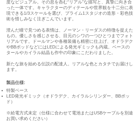
度なビジュアル。その息を呑む“リアル”な描写と、真摯に向き合
った一体です。キャラクターのディテールや世界観を十二分に表
現できる1/3スケールを選び、プライム1スタジオの造形・彩色技
術を惜しみなく注ぎこんでいます。
澄んだ瞳で見つめる表情は、ノーマン・リーダスの特徴を捉えた
もの。優しさを感じさせる、目元のシワの一つひとつまでフォト
リアルです。ドールマンや各種装備も精密に仕上げ、オドラデク
やBBポッドなどにはLEDによる発光ギミックも内蔵。ベースの
タールやカイラル結晶も作中の印象にこだわりました。
新たな旅を始める伝説の配達人。リアルな色とカタチでお届けし
ます。
製品仕様:
特製ベース
LED発光ギミック（オドラデク、カイラルシリンダー、BBポッ
ド）
※給電方式未定（仕様に合わせて電池またはUSBケーブルを別途
お買い求めください）