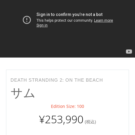
DEATH STRANDING 2: ON THE BEACH
サム
Edition Size: 100
¥253,990
(税込)