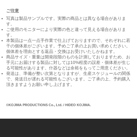
ご注意
写真は製品サンプルです。実際の商品とは異なる場合がありま
す。
ご使用のモニターにより実際の色と違って見える場合がありま
す。
本製品は一点一点手作業で仕上げておりますので、それぞれに若
干の個体差がございます。予めご了承の上お買い求めください。
個体差を理由とする返品・交換はお受けいたしかねます。
商品サイズ・重量は開発段階のものを計測しておりますため、お
手元にお届けする製品に対しては10%程度の誤差・個体差が生じ
る可能性があります。什器などは余裕をもってご用意ください。
発送は、準備が整い次第となりますが、生産スケジュールの関係
で、発送日が遅れる可能性もございます。ご了承の上、予約購入
頂きますようお願い申し上げます。
©KOJIMA PRODUCTIONS Co., Ltd. / HIDEO KOJIMA.
Re