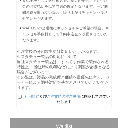
支払手段として銀行振込をご指定の場合、予約申込
金のお支払いを以て当選の確定となります。一定期
間連絡が取れない場合、繰り上がりをキャンセルさ
せていただきます。
WAITLISTの当選後にキャンセルをご希望の場合、キ
ャンセル手数料として予約申込金を収受させていた
だきます。
※注文後の分割数変更は対応いたしかねます。
※スタチュー製品の対応について
当社スタチュー製品は、すべて手作業で製作される
特性上、 輸送時の影響などにより調整が必要となる
場合がございます。
その際は、製品の完成度と価値を最優先に考え、 メ
ーカーによる調整対応を基本とさせていただいてお
ります。
利用規約
及び
ご注文時の注意事項
に同意して注文い
たします
Waitlist