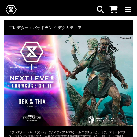
プレデター：バッドランド デク＆ティア
『プレデター：バッドランド』 デク＆ティア 1/3スケール スタチューが、リアルエリートマス
タ－ラインにて登場です！ 本製品の予約受付は今後開始予定です。欲しい物リストに追加し