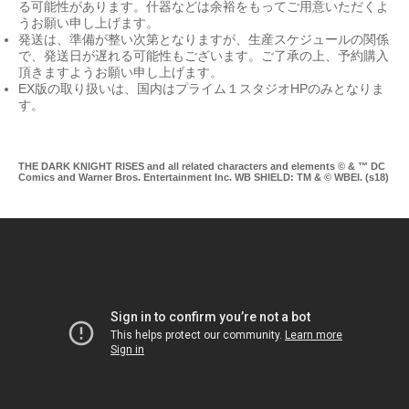
る可能性があります。什器などは余裕をもってご用意いただくよ
うお願い申し上げます。
発送は、準備が整い次第となりますが、生産スケジュールの関係
で、発送日が遅れる可能性もございます。ご了承の上、予約購入
頂きますようお願い申し上げます。
EX版の取り扱いは、国内はプライム１スタジオHPのみとなりま
す。
THE DARK KNIGHT RISES and all related characters and elements © & ™ DC
Comics and Warner Bros. Entertainment Inc. WB SHIELD: TM & © WBEI. (s18)
Mu