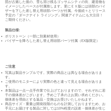
団が占拠した後の、雪も溶け残るゴッサムシティの街、建造物を
イメージしたベースが付属致します。更にＥＸ版には頭部のバイ
ザーを下した差し替え用頭部パーツが付属。今後続々とリリース
予定の『ダークナイト ライジング』関連アイテムにも大注目！
ご期待ください。
製品仕様:
ポリストーン（一部に別素材使用）
バイザーを降ろした差し替え用頭部パーツ付属（EX版限定）
ご注意
写真は製品サンプルです。実際の商品とは異なる場合がありま
す。
ご使用のモニターにより実際の色と違って見える場合がありま
す。
本製品は一点一点手作業で仕上げておりますので、それぞれに若
干の個体差がございます。予めご了承の上お買い求めください。
個体差を理由とする返品・交換はお受けいたしかねます。
商品サイズ・重量は開発段階のものを計測しておりますため、お
手元にお届けする製品に対しては10%程度の誤差・個体差が生じ