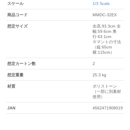
スケール
1/3 Scale
商品コード
MMDC-32EX
想定サイズ
全高:93.3cm 全
幅:59.6cm 奥
行:63.1cm
※マントの寸法
（縦:65cm
横:115cm）
想定カートン数
2
想定重量
25.3 kg
材質
ポリストーン
（一部に別素材
使用）
JAN
4562471908019