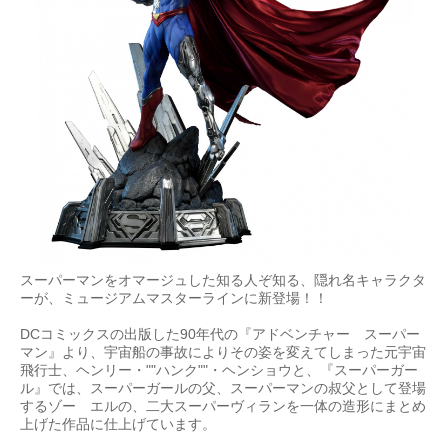
スーパーマンをオマージュした知る人ぞ知る、隠れ名キャラクタ
ーが、ミュージアムマスターラインに新登場！！
DCコミックスの出版した90年代の『アドベンチャー スーパー
マン』より、宇宙船の事故によりその姿を変えてしまった元宇宙
飛行士、ヘンリー・""ハンク""・ヘンショウと、『スーパーガー
ル』では、スーパーガールの父、スーパーマンの叔父として登場
するゾー゠エルの、二大スーパーヴィランを一体の造形にまとめ
上げた作品に仕上げています。