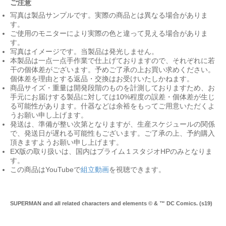
ご注意
写真は製品サンプルです。実際の商品とは異なる場合がありま
す。
ご使用のモニターにより実際の色と違って見える場合がありま
す。
写真はイメージです。当製品は発光しません。
本製品は一点一点手作業で仕上げておりますので、それぞれに若
干の個体差がございます。予めご了承の上お買い求めください。
個体差を理由とする返品・交換はお受けいたしかねます。
商品サイズ・重量は開発段階のものを計測しておりますため、お
手元にお届けする製品に対しては10%程度の誤差・個体差が生じ
る可能性があります。什器などは余裕をもってご用意いただくよ
うお願い申し上げます。
発送は、準備が整い次第となりますが、生産スケジュールの関係
で、発送日が遅れる可能性もございます。ご了承の上、予約購入
頂きますようお願い申し上げます。
EX版の取り扱いは、国内はプライム１スタジオHPのみとなりま
す。
この商品はYouTubeで
組立動画
を視聴できます。
SUPERMAN and all related characters and elements © & ™ DC Comics. (s19)
Mu