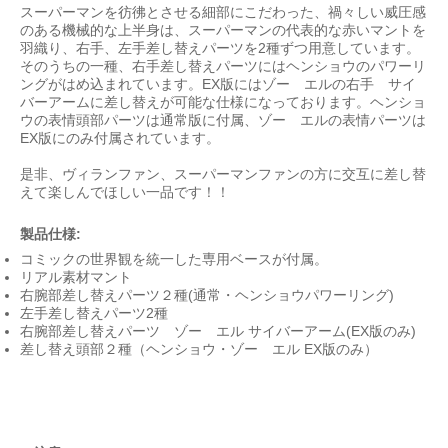
スーパーマンを彷彿とさせる細部にこだわった、禍々しい威圧感
のある機械的な上半身は、スーパーマンの代表的な赤いマントを
羽織り、右手、左手差し替えパーツを2種ずつ用意しています。
そのうちの一種、右手差し替えパーツにはヘンショウのパワーリ
ングがはめ込まれています。EX版にはゾー゠エルの右手 サイ
バーアームに差し替えが可能な仕様になっております。ヘンショ
ウの表情頭部パーツは通常版に付属、ゾー゠エルの表情パーツは
EX版にのみ付属されています。
是非、ヴィランファン、スーパーマンファンの方に交互に差し替
えて楽しんでほしい一品です！！
製品仕様:
コミックの世界観を統一した専用ベースが付属。
リアル素材マント
右腕部差し替えパーツ２種(通常・ヘンショウパワーリング)
左手差し替えパーツ2種
右腕部差し替えパーツ ゾー゠エル サイバーアーム(EX版のみ)
差し替え頭部２種（ヘンショウ・ゾー゠エル EX版のみ）