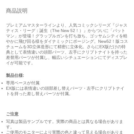
商品説明
プレミアムマスターラインより、人気コミックシリーズ『ジャス
ティス・リーグ：誕生（The New 52！）』からついに「バット
マン」が登場！グラップルガンを打ち放ち、ゴッサムシティを軽
やかに飛び回る様をダイナミックにポージング。New52！版コス
チュームを3D立体造形にて精密に立体化。さらにEX版だけの特
典として表情違いの頭部パーツ、左手にクリプトナイトを持った
差替用パーツが付属し、幅広いシチュエーションにてディスプレ
イが可能です。
製品仕様:
専用ベースが付属
EX版には表情違いの頭部差し替えパーツ・左手にクリプトナイ
トを持った差し替えパーツが付属。
ご注意
写真は製品サンプルです。実際の商品とは異なる場合がありま
す。
ご使用のモニターにより実際の色と違って見える場合がありま