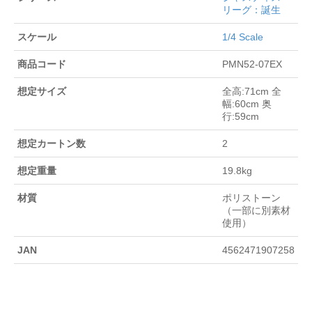
リーグ：誕生
スケール
1/4 Scale
商品コード
PMN52-07EX
想定サイズ
全高:71cm 全
幅:60cm 奥
行:59cm
想定カートン数
2
想定重量
19.8kg
材質
ポリストーン
（一部に別素材
使用）
JAN
4562471907258