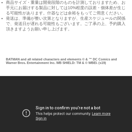
商品サイズ・重量は開発段階のものを計測しておりますため、お
手元にお届けする製品に対しては10%程度の誤差・個体差が生じ
る可能性があります。什器などは余裕をもってご用意ください。
発送は、準備が整い次第となりますが、生産スケジュールの関係
で、発送日が遅れる可能性もございます。ご了承の上、予約購入
頂きますようお願い申し上げます。
BATMAN and all related characters and elements © & ™ DC Comics and
Warner Bros. Entertainment Inc. WB SHIELD: TM & © WBEI. (s19)
Mu