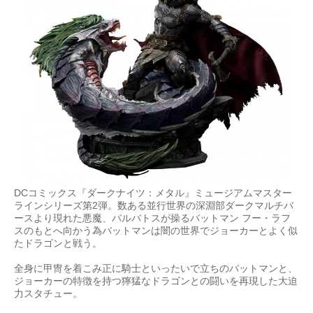
DCコミックス『ダークナイツ：メタル』ミュージアムマスター
ラインシリーズ第2弾。数ある並行世界の深淵部ダークマルチバ
ースより現れた悪魔、バルバトスが操るバットマン フー・ラフ
スのもとへ向かう為バットマンは闇の世界でジョーカーとよく似
たドラゴンと戦う。
全身に甲冑を着こみ正に騎士といったいで立ちのバットマンと、
ジョーカーの特徴を持つ獰猛なドラゴンとの闘いを再現した大迫
力スタチュー。