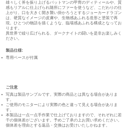
雄々しく斧を振り上げるバットマンの甲冑のディティールや、質
感もリアルに仕上げられ随所にファーを使うなど、こだわりの仕
上がり。口を大きく開き襲い掛かろうとするジョーカードラゴン
は、硬質なイメージの皮膚や、生物感あふれる造形と塗装で再
現。ひとつの物語を描くような、臨場感あふれる構成となってお
ります。
異世界で繰り広げられる、ダークナイトの闘いを是非お楽しみく
ださい。
製品仕様:
専用ベースが付属
ご注意
写真は製品サンプルです。実際の商品とは異なる場合がありま
す。
ご使用のモニターにより実際の色と違って見える場合がありま
す。
本製品は一点一点手作業で仕上げておりますので、それぞれに若
干の個体差がございます。予めご了承の上お買い求めください。
個体差を理由とする返品・交換はお受けいたしかねます。