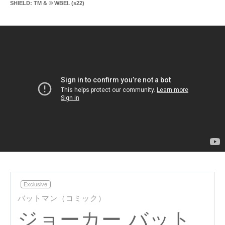
SHIELD: TM & © WBEI. (s22)
Mu
Exclusive
バットマン（コミック）
ジョーカー バット