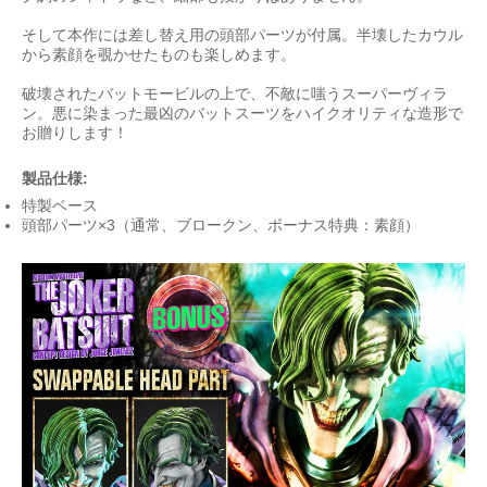
そして本作には差し替え用の頭部パーツが付属。半壊したカウル
から素顔を覗かせたものも楽しめます。
破壊されたバットモービルの上で、不敵に嗤うスーパーヴィラ
ン。悪に染まった最凶のバットスーツをハイクオリティな造形で
お贈りします！
製品仕様:
特製ベース
頭部パーツ×3（通常、ブロークン、ボーナス特典：素顔）