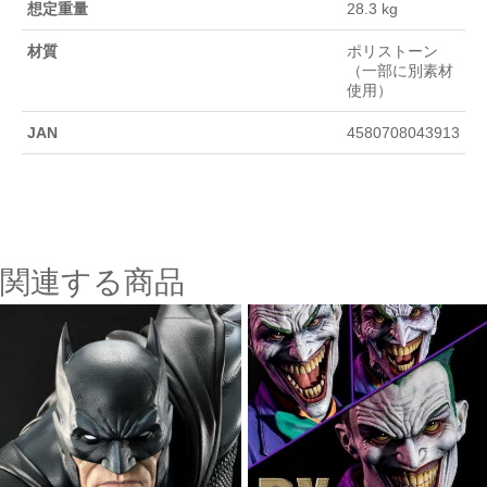
想定重量
28.3 kg
材質
ポリストーン
（一部に別素材
使用）
JAN
4580708043913
関連する商品