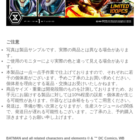
ご注意
写真は製品サンプルです。実際の商品とは異なる場合がありま
す。
ご使用のモニターにより実際の色と違って見える場合がありま
す。
本製品は一点一点手作業で仕上げておりますので、それぞれに若
干の個体差がございます。予めご了承の上お買い求めください。
個体差を理由とする返品・交換はお受けいたしかねます。
商品サイズ・重量は開発段階のものを計測しておりますため、お
手元にお届けする製品に対しては10%程度の誤差・個体差が生じ
る可能性があります。什器などは余裕をもってご用意ください。
発送は、準備が整い次第となりますが、生産スケジュールの関係
で、発送日が遅れる可能性もございます。ご了承の上、予約購入
頂きますようお願い申し上げます。
BATMAN and all related characters and elements © & ™ DC Comics. WB