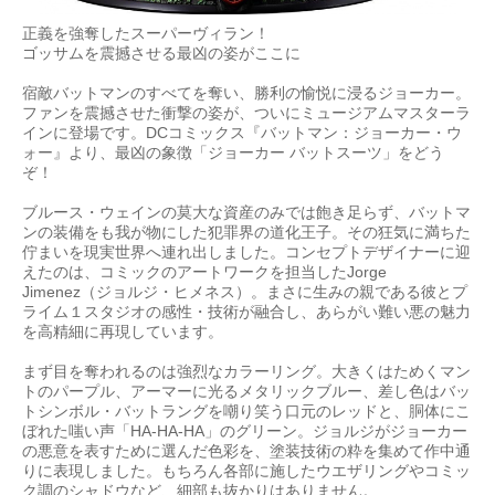
正義を強奪したスーパーヴィラン！
ゴッサムを震撼させる最凶の姿がここに
宿敵バットマンのすべてを奪い、勝利の愉悦に浸るジョーカー。
ファンを震撼させた衝撃の姿が、ついにミュージアムマスターラ
インに登場です。DCコミックス『バットマン：ジョーカー・ウ
ォー』より、最凶の象徴「ジョーカー バットスーツ」をどう
ぞ！
ブルース・ウェインの莫大な資産のみでは飽き足らず、バットマ
ンの装備をも我が物にした犯罪界の道化王子。その狂気に満ちた
佇まいを現実世界へ連れ出しました。コンセプトデザイナーに迎
えたのは、コミックのアートワークを担当したJorge
Jimenez（ジョルジ・ヒメネス）。まさに生みの親である彼とプ
ライム１スタジオの感性・技術が融合し、あらがい難い悪の魅力
を高精細に再現しています。
まず目を奪われるのは強烈なカラーリング。大きくはためくマン
トのパープル、アーマーに光るメタリックブルー、差し色はバッ
トシンボル・バットラングを嘲り笑う口元のレッドと、胴体にこ
ぼれた嗤い声「HA-HA-HA」のグリーン。ジョルジがジョーカー
の悪意を表すために選んだ色彩を、塗装技術の粋を集めて作中通
りに表現しました。もちろん各部に施したウエザリングやコミッ
ク調のシャドウなど、細部も抜かりはありません。