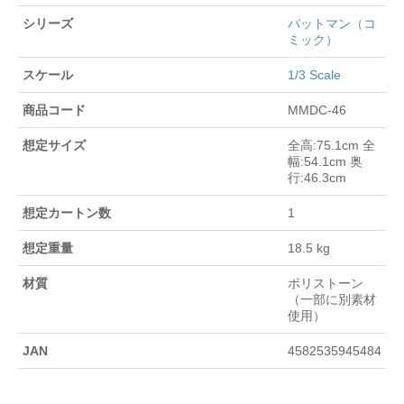
シリーズ
バットマン（コ
ミック）
スケール
1/3 Scale
商品コード
MMDC-46
想定サイズ
全高:75.1cm 全
幅:54.1cm 奥
行:46.3cm
想定カートン数
1
想定重量
18.5 kg
材質
ポリストーン
（一部に別素材
使用）
JAN
4582535945484