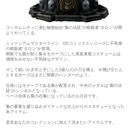
ゴッサムシティに潜む秘密結社“梟の法廷”の暗殺者“タロン”が闇
よりやってくる。
ミュージアムマスターライン DCコミックスシリーズに不死身
の暗殺者“タロン”が登場。
闇夜でも眼が効く梟をモチーフにした黒装束風コスチュームは、
感情をみせない不気味なデザイン。
そして鋭いかぎ爪と手にした2振りの小刀を構え、今飛び立たん
とするポーズはまさに闇夜のハンターのよう。
台座にはモチーフである梟が配置され、中央のメダルは“梟の法
廷”のシンボルとなっている。
ベース自体も梟の石像になっているのも注目です。
梟の要素を盛り込みダイナックな仕上がりのスタチューとなった
本アイテム。
是非あなたのコレクションに加えて頂きたいアイテムです。