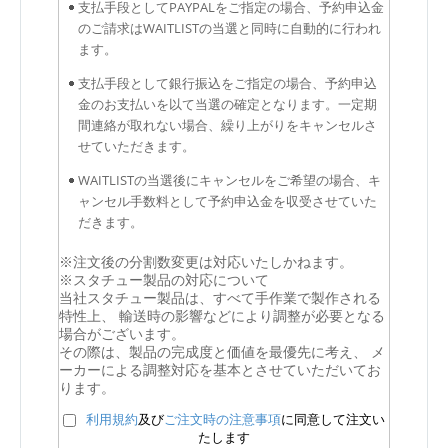
支払手段としてPAYPALをご指定の場合、予約申込金
のご請求はWAITLISTの当選と同時に自動的に行われ
ます。
支払手段として銀行振込をご指定の場合、予約申込
金のお支払いを以て当選の確定となります。一定期
間連絡が取れない場合、繰り上がりをキャンセルさ
せていただきます。
WAITLISTの当選後にキャンセルをご希望の場合、キ
ャンセル手数料として予約申込金を収受させていた
だきます。
※注文後の分割数変更は対応いたしかねます。
※スタチュー製品の対応について
当社スタチュー製品は、すべて手作業で製作される
特性上、 輸送時の影響などにより調整が必要となる
場合がございます。
その際は、製品の完成度と価値を最優先に考え、 メ
ーカーによる調整対応を基本とさせていただいてお
ります。
利用規約
及び
ご注文時の注意事項
に同意して注文い
たします