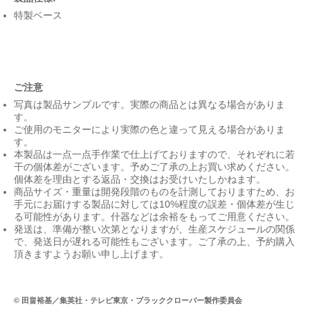
特製ベース
ご注意
写真は製品サンプルです。実際の商品とは異なる場合がありま
す。
ご使用のモニターにより実際の色と違って見える場合がありま
す。
本製品は一点一点手作業で仕上げておりますので、それぞれに若
干の個体差がございます。予めご了承の上お買い求めください。
個体差を理由とする返品・交換はお受けいたしかねます。
商品サイズ・重量は開発段階のものを計測しておりますため、お
手元にお届けする製品に対しては10%程度の誤差・個体差が生じ
る可能性があります。什器などは余裕をもってご用意ください。
発送は、準備が整い次第となりますが、生産スケジュールの関係
で、発送日が遅れる可能性もございます。ご了承の上、予約購入
頂きますようお願い申し上げます。
© 田畠裕基／集英社・テレビ東京・ブラッククローバー製作委員会