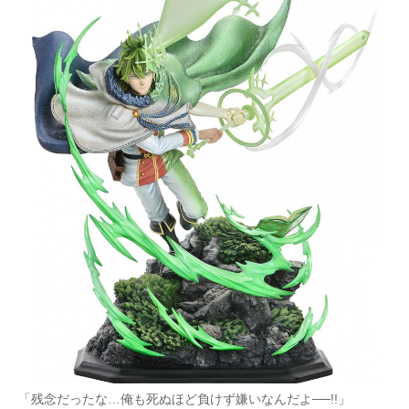
「残念だったな…俺も死ぬほど負けず嫌いなんだよ──!!」