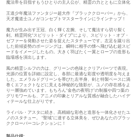
魔法帝を目指すもうひとりの主人公が、精霊の力とともに立体化
王道少年魔法ファンタジー超大作『ブラッククローバー』から、
天才魔道士ユノがコンセプトマスターラインにラインナップ！
魔力が生み出す王冠、白く輝く左腕、そして魔法すら切り裂く
剣。精霊同化“スピリット・ダイブ”により、スピリット・オブ・
ゼファーを発動させた姿を捉えたスタチューです。左足を蹴り出
した前傾姿勢のポージングは、瞬時に相手の懐へ飛び込む超スピ
ードをイメージしたもの。大きく羽ばたく一翼とローブの造形も
臨場感を演出します。
風の精霊シルフの力は、グリーンの色味とクリアパーツで表現。
光源の位置を詳細に設定し、各部に最適な彩度や透明度を与えま
した。エメラルドグリーンを帯びた左半身、剣と特製ベースに渦
巻くエフェクトなどに見える神秘的な陰影が、ユノの存在感をよ
り一層強めています。もちろん“金色の夜明け”の制服や四つ葉の
グリモワールも、アニメの印象とリアルな質感が融合したハイデ
ィテールな仕上がりです。
ライバル・アスタに続き、高精細な彩色と造形を一体化させたユ
ノのスタチュー。 “聖域”に達する立体美を、ぜひあなたのブラッ
ククローバーコレクションに！
製品仕様: