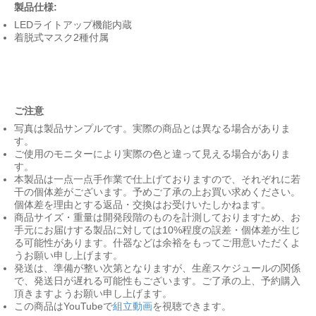
製品仕様:
LEDライトアップ機能内蔵
着脱式マスク2種付属
ご注意
写真は製品サンプルです。実際の商品とは異なる場合がありま
す。
ご使用のモニターにより実際の色と違って見える場合がありま
す。
本製品は一点一点手作業で仕上げておりますので、それぞれに若
干の個体差がございます。予めご了承の上お買い求めください。
個体差を理由とする返品・交換はお受けいたしかねます。
商品サイズ・重量は開発段階のものを計測しておりますため、お
手元にお届けする製品に対しては10%程度の誤差・個体差が生じ
る可能性があります。什器などは余裕をもってご用意いただくよ
うお願い申し上げます。
発送は、準備が整い次第となりますが、生産スケジュールの関係
で、発送日が遅れる可能性もございます。ご了承の上、予約購入
頂きますようお願い申し上げます。
この商品はYouTubeで
組立動画
を視聴できます。