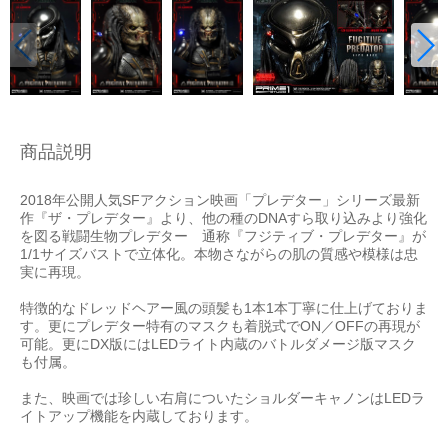
商品説明
2018年公開人気SFアクション映画「プレデター」シリーズ最新
作『ザ・プレデター』より、他の種のDNAすら取り込みより強化
を図る戦闘生物プレデター 通称『フジティブ・プレデター』が
1/1サイズバストで立体化。本物さながらの肌の質感や模様は忠
実に再現。
特徴的なドレッドヘアー風の頭髪も1本1本丁寧に仕上げておりま
す。更にプレデター特有のマスクも着脱式でON／OFFの再現が
可能。更にDX版にはLEDライト内蔵のバトルダメージ版マスク
も付属。
また、映画では珍しい右肩についたショルダーキャノンはLEDラ
イトアップ機能を内蔵しております。