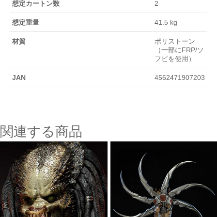
想定カートン数
2
想定重量
41.5 kg
材質
ポリストーン
（一部にFRP/ソ
フビを使用）
JAN
4562471907203
関連する商品