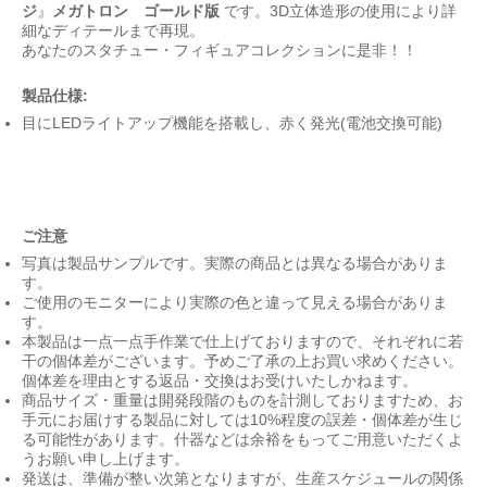
ジ
』
メガトロン
ゴールド版
です。3D立体造形の使用により詳
細なディテールまで再現。
あなたのスタチュー・フィギュアコレクションに是非！！
製品仕様:
目にLEDライトアップ機能を搭載し、赤く発光(電池交換可能)
ご注意
写真は製品サンプルです。実際の商品とは異なる場合がありま
す。
ご使用のモニターにより実際の色と違って見える場合がありま
す。
本製品は一点一点手作業で仕上げておりますので、それぞれに若
干の個体差がございます。予めご了承の上お買い求めください。
個体差を理由とする返品・交換はお受けいたしかねます。
商品サイズ・重量は開発段階のものを計測しておりますため、お
手元にお届けする製品に対しては10%程度の誤差・個体差が生じ
る可能性があります。什器などは余裕をもってご用意いただくよ
うお願い申し上げます。
発送は、準備が整い次第となりますが、生産スケジュールの関係