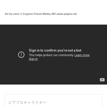
Art by neco © Crypton Future Media, INC.www.piapro.net
PR
ピアプロキャラクター