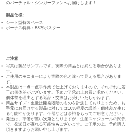
のバーチャル・シンガーファンへお届けします！
製品仕様:
シート型特製ベース
ボーナス特典：B3布ポスター
ご注意
写真は製品サンプルです。実際の商品とは異なる場合がありま
す。
ご使用のモニターにより実際の色と違って見える場合がありま
す。
本製品は一点一点手作業で仕上げておりますので、それぞれに若
干の個体差がございます。予めご了承の上お買い求めください。
個体差を理由とする返品・交換はお受けいたしかねます。
商品サイズ・重量は開発段階のものを計測しておりますため、お
手元にお届けする製品に対しては10%程度の誤差・個体差が生じ
る可能性があります。什器などは余裕をもってご用意ください。
発送は、準備が整い次第となりますが、生産スケジュールの関係
で、発送日が遅れる可能性もございます。ご了承の上、予約購入
頂きますようお願い申し上げます。