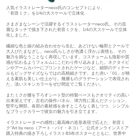
人気イラストレーターneco氏のコンセプトにより、
「初音ミク」を1/4の大スケールで立体化
さまざまなシーンで活躍するイラストレーターneco氏。その流
麗なタッチで描き下された初音ミクを、1/4の大スケールで立体
化しました。
繊細な色と線の組み合わせから生む、あどけない輪郭とクールで
大人びたまなざし。neco氏らしさが色濃く浮かぶ表情も、その
魅力を損なうことなく再現しています。コスチュームも陰影や質
感が伝わるようフォルムにこだわり作り込みました。ネクタイピ
ンやアームカバーにプリントされたゲージなど、細部のディテー
ルもビッグサイズならではの高精細さです。また赤い「01」が映
える素肌も美しい仕上がり。幾層ものグラデーションで表現され
た、淡いスキンカラーをぜひ間近でご覧ください。
またミクが腰を下ろすシート型の特製ベースもクオリティの高い
出来栄えです。左右の操作パネル、弾力性に富んだクッション、
堅牢な脚部。各部の素材感を余すところなく表しつつ、シンプル
なブラックカラーで彼女の魅力を引き立てます。
イラストレーターの感性に最高峰の造形表現で応えた、初音ミ
ク“Art by neco（アート・バイ・ネコ）”。公式オンラインストア
購入特典の描き下ろしイラストB3布ポスターとともに、世界中