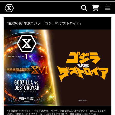
“生賴範義” 平成ゴジラ 『ゴジラVSデストロイア』
“生賴範義” 平成ゴジラ 『ゴジラVSデストロイア』の新製品が登場予定です！ 本製品は今後予
約受付が開始される予定です。欲しい物リストに追加して、最新情報をお待ちください。