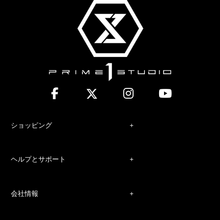
ショッピング
ヘルプとサポート
会社情報